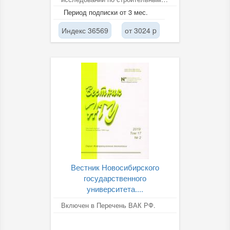
материалам, конструкциям,
Период подписки от 3 мес.
сооружениям, основаниям и...
Индекс 36569
от 3024 p
Вестник Новосибирского
государственного
университета....
Включен в Перечень ВАК РФ.