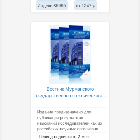
Индекс 65995
от 1247 p
Вестник Мурманского
государственного технического...
Издание предназначено для
публикации результатов
изысканий исследователей как из
российских научных организаций,
так и из учреждений стран
Период подписки от 3 мес.
ближнего и...