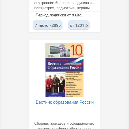
внутренние болезни, кардиология,
психиатрия, педиатрия, нервные
болезни, онкология,
Период подписки от 3 мес.
стоматология,...
Индекс 72895
от 1201 p
Вестник образования России
Сборник приказов и официальных
документов сферы образования.