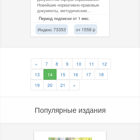
Новейшие нормативно-правовые
документы, методические
рекомендации, программы.
Период подписки от 1 мес.
Хроника...
Индекс 73353
от 1558 p
«
7
8
9
10
11
12
13
14
15
16
17
18
19
20
21
»
Популярные издания