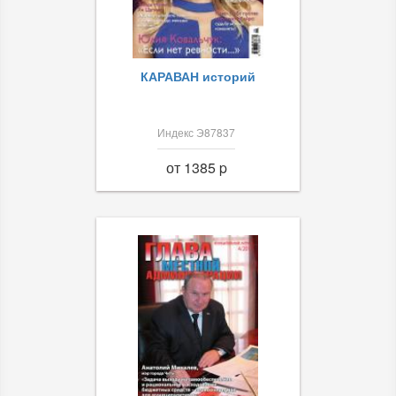
КАРАВАН историй
Индекс Э87837
от 1385 p