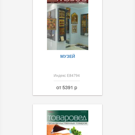
МУЗЕЙ
Индекс Е84794
от 5391 p