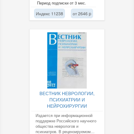
России и регионов, результаты
Период подписки от 3 мес.
теоретических и практических ...
Индекс 11238
от 2646 p
ВЕСТНИК НЕВРОЛОГИИ,
ПСИХИАТРИИ И
НЕЙРОХИРУРГИИ
Издается при информационной
поддержке Российского научного
общества неврологов и
психиатров. В рецензируемом