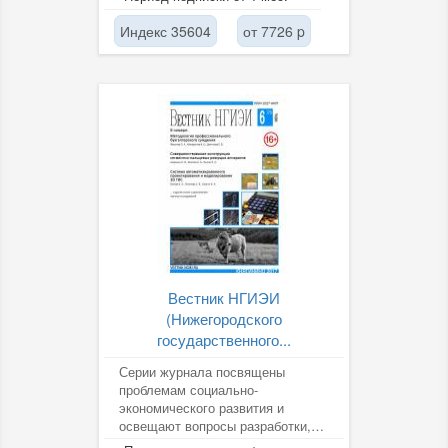
Бизнесменам. Медикам....
Индекс 35604
от 7726 p
Вестник НГИЭИ
(Нижегородского
государственного...
Серии журнала посвящены
проблемам социально-
экономического развития и
освещают вопросы разработки,
создания, внедрения новой