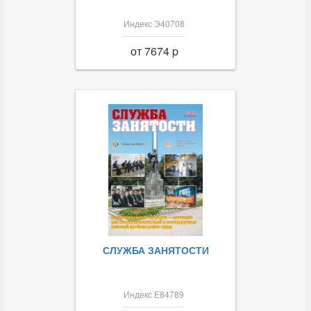
Индекс Э40708
от 7674 p
СЛУЖБА ЗАНЯТОСТИ
Индекс Е84789