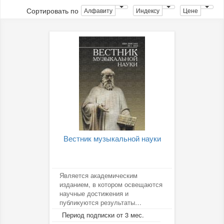
Сортировать по
Алфавиту
Индексу
Цене
Вестник музыкальной науки
Является академическим
изданием, в котором освещаются
научные достижения и
публикуются результаты
исследований докторских и
Период подписки от 3 мес.
кандидатских диссертаций...