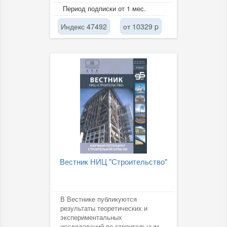
журнале представлены новые...
Период подписки от 1 мес.
Индекс 47492
от 10329 p
Вестник НИЦ "Строительство"
В Вестнике публикуются
результаты теоретических и
экспериментальных
исследований по строительным