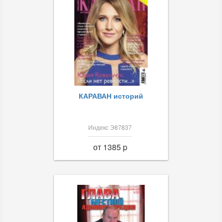
КАРАВАН историй
Индекс Э87837
от 1385 p