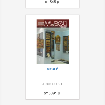
от 545 p
МУЗЕЙ
Индекс Е84794
от 5391 p