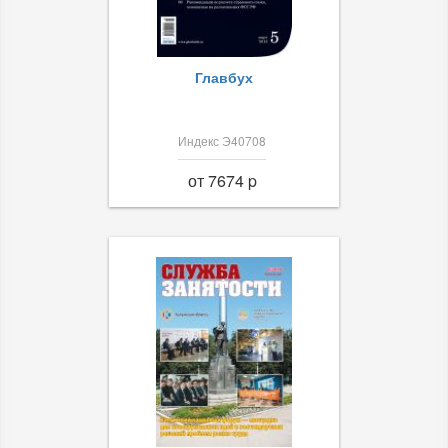
Главбух
Индекс Э40708
от 7674 p