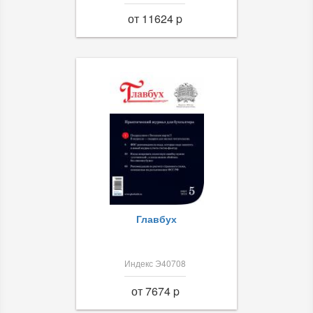
от 11624 p
Главбух
Индекс Э40708
от 7674 p