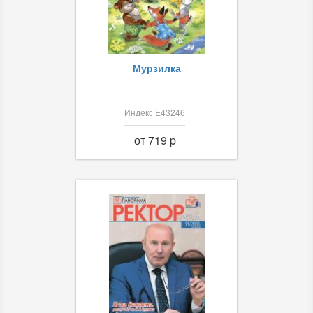
Мурзилка
Индекс Е43246
от 719 p