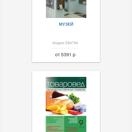
МУЗЕЙ
Индекс Е84794
от 5391 p