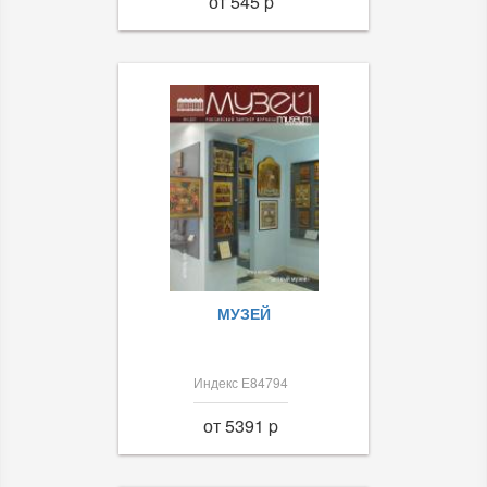
от 545 p
МУЗЕЙ
Индекс Е84794
от 5391 p