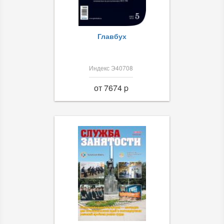
Главбух
Индекс Э40708
от 7674 p