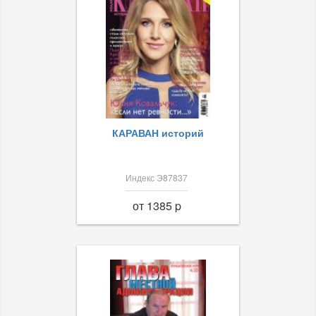
КАРАВАН историй
Индекс Э87837
от 1385 p