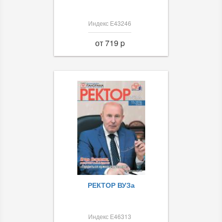
Индекс Е43246
от 719 p
РЕКТОР ВУЗа
Индекс Е46313