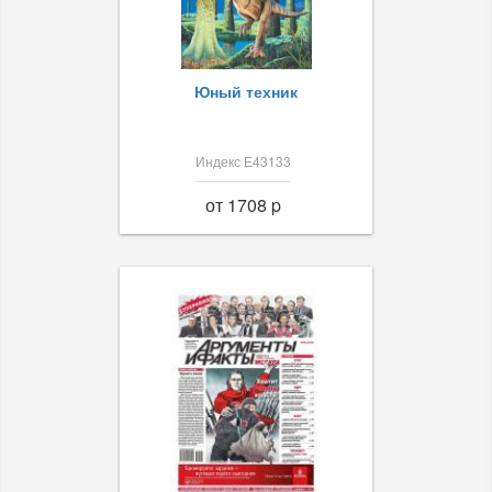
Юный техник
Индекс Е43133
от 1708 p