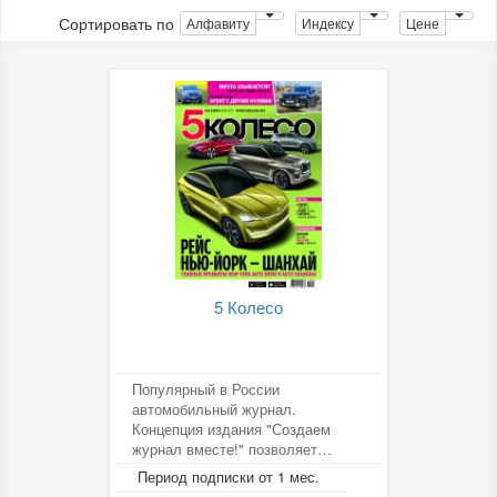
Сортировать по
Алфавиту
Индексу
Цене
5 Колесо
Популярный в России
автомобильный журнал.
Концепция издания "Создаем
журнал вместе!" позволяет
знакомить аудиторию не только с
Период подписки от 1 мес.
мнением...