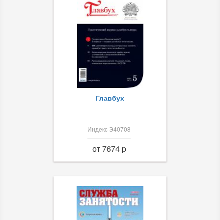
Главбух
Индекс Э40708
от 7674 p