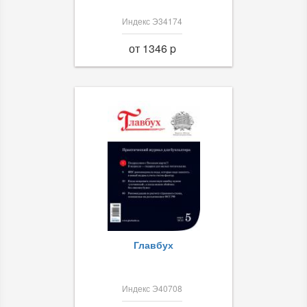
Индекс Э34174
от 1346 p
Главбух
Индекс Э40708