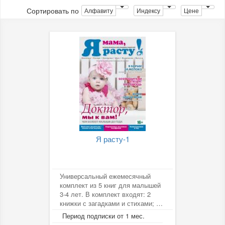
Сортировать по
Алфавиту
Индексу
Цене
Я расту-1
Универсальный ежемесячный
комплект из 5 книг для малышей
3-4 лет. В комплект входят: 2
книжки с загадками и стихами; 1
книжка-раскраска; 1 сказка; 1...
Период подписки от 1 мес.