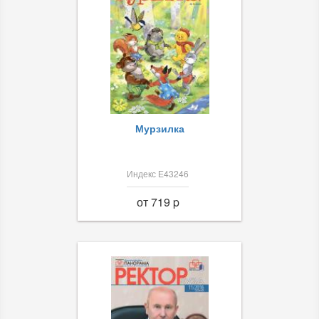
Мурзилка
Индекс Е43246
от 719 p