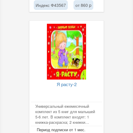
Индекс Ф43567
от 860 p
Я расту-2
Универсальный ежемесячный
комплект из 5 книг для малышей
5-6 лет. В комплект входят: 1
книжка-раскраска; 2 книжки
отечественных детских поэтов;
Период подписки от 1 мес.
1...