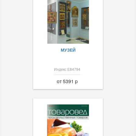
МУЗЕЙ
Индекс Е84794
от 5391 p