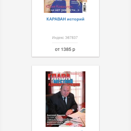
КАРАВАН историй
Индекс Э87837
от 1385 p