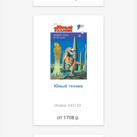
Юный техник
Индекс Е43133
от 1708 p