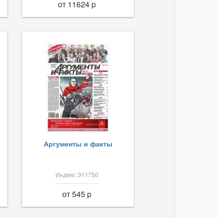
от 11624 p
Аргументы и факты
Индекс Э11750
от 545 p