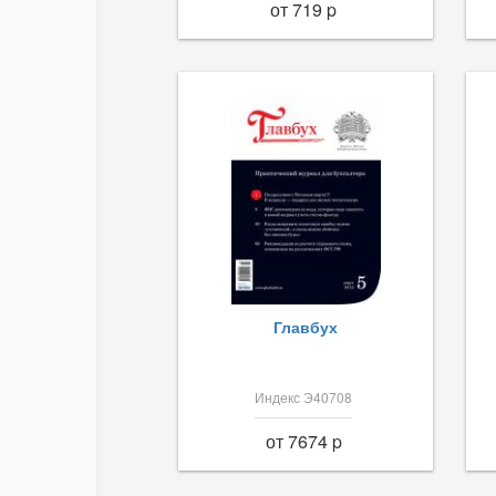
от 719 p
Главбух
Индекс Э40708
от 7674 p