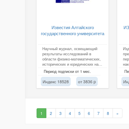
Известия Алтайского
И
государственного университета
Научный журнал, освещающий
Изд
результаты исследований в
пр
области физико-математических,
пер
исторических и юридических наук
на
российских и зарубежных
со
Период подписки от 1 мес.
Пе
авторов.
Индекс 18528
от 3836 p
Ин
1
2
3
4
5
6
7
8
»