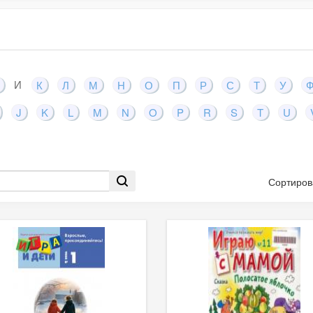
И
К
Л
М
Н
О
П
Р
С
Т
У
J
K
L
M
N
O
P
R
S
T
U
Сортиров