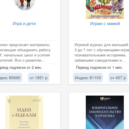
Игра и дети
Играю с мамой
нал предлагает материалы,
Игровой журнал для малышей 
могающие объединить работу
3 до 7 лет с обучающими игра
, начальных школ и усилия
познавательными историями,
ителей. Все о развитии
забавными самоделками и
енка через игру.
сказкой с заданиями. Растем 
риод подписки от 2 мес.
Период подписки от 1 мес.
играем...
декс 80660
от 1851 p
Индекс 81103
от 457 p