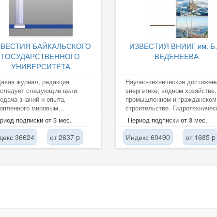
ЗВЕСТИЯ БАЙКАЛЬСКОГО
ИЗВЕСТИЯ ВНИИГ им. Б.
ГОСУДАРСТВЕННОГО
ВЕДЕНЕЕВА
УНИВЕРСИТЕТА
авая журнал, редакция
Научно-технические достижен
еследует следующие цели:
энергетике, водном хозяйстве,
едача знаний и опыта,
промышленном и гражданском
копленного мировым
строительстве. Гидротехничес
обществом и научными
сооружения. Новые...
риод подписки от 3 мес.
Период подписки от 3 мес.
школами университета; ...
декс 36624
от 2637 p
Индекс 60490
от 1685 p