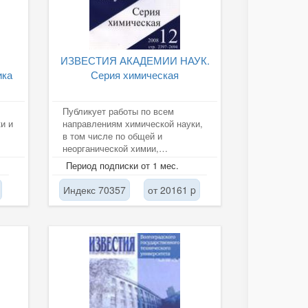
ИЗВЕСТИЯ АКАДЕМИИ НАУК.
ика
Серия химическая
Публикует работы по всем
и и
направлениям химической науки,
в том числе по общей и
неорганической химии,
физической химии, химической
Период подписки от 1 мес.
...
физике,...
Индекс 70357
от 20161 p