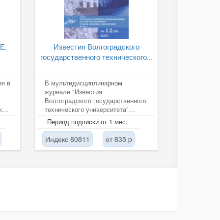
Е.
Известия Волгоградского
государственного технического...
ия в
В мультидисциплинарном
журнале "Известия
Волгоградского государственного
кие
технического университета"
публикуются статьи на русском и
Период подписки от 1 мес.
английском языках...
Индекс 80811
от 835 p