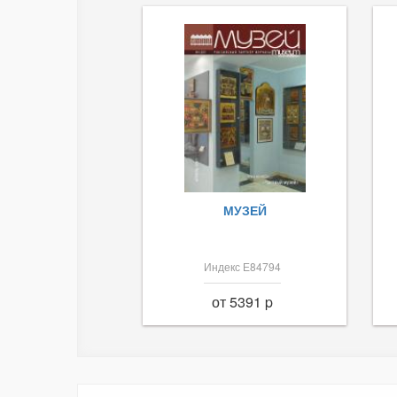
МУЗЕЙ
Индекс Е84794
от 5391 p