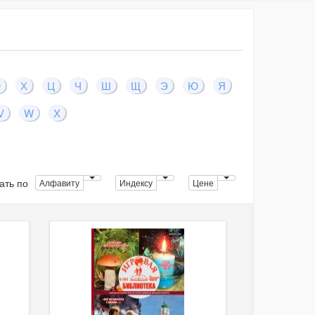
Ф
Х
Ц
Ч
Ш
Щ
Э
Ю
Я
V
W
X
ать по
Алфавиту
Индексу
Цене