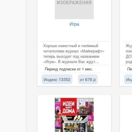
Игра
Хорошо известный и любимый
Жур
читателями журнал «Майнкрафт»
по
теперь выходит под названием
ДОУ
«Игра». В журнале Вас ждут
род
обзорные статьи по материалам
реб
Период подписки от 1 мес.
Пе
для...
Индекс 13352
от 676 p
Ин