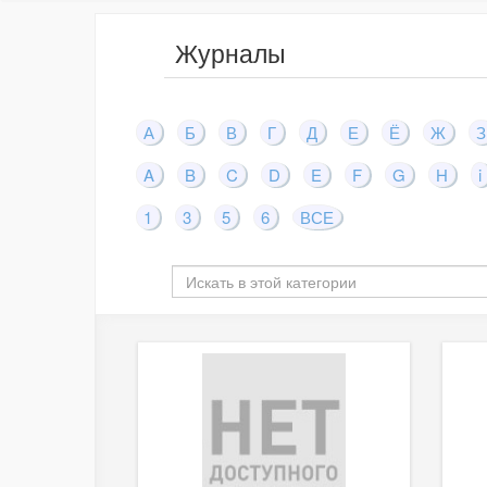
Журналы
А
Б
В
Г
Д
Е
Ё
Ж
З
A
B
C
D
E
F
G
H
i
1
3
5
6
ВСЕ