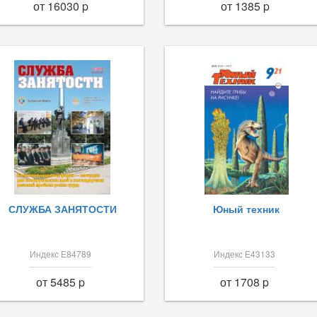
от 16030 p
от 1385 p
СЛУЖБА ЗАНЯТОСТИ
Юный техник
Индекс Е84789
Индекс Е43133
от 5485 p
от 1708 p