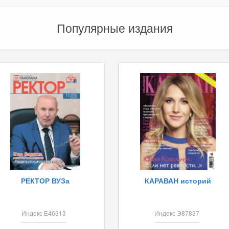
Популярные издания
РЕКТОР ВУЗа
КАРАВАН историй
Индекс Е46313
Индекс Э87837