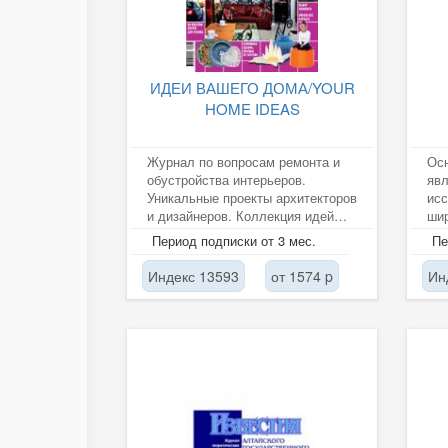
ИДЕИ ВАШЕГО ДОМА/YOUR
HOME IDEAS
Журнал по вопросам ремонта и
Ос
обустройства интерьеров.
явл
Уникальные проекты архитекторов
исс
и дизайнеров. Коллекция идей
шир
для дома. Практические...
Име
Период подписки от 3 мес.
Пе
поз
Индекс 13593
от 1574 p
Ин