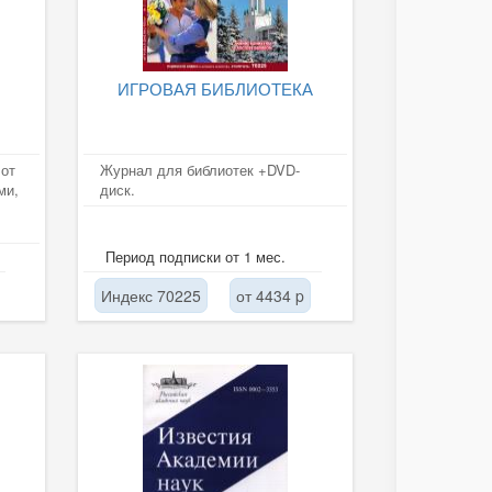
ИГРОВАЯ БИБЛИОТЕКА
от
Журнал для библиотек +DVD-
ми,
диск.
и
Период подписки от 1 мес.
Индекс 70225
от 4434 p