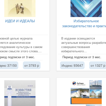
ИДЕИ И ИДЕАЛЫ
Избирательное
законодательство и практ
новной целью журнала
В издании освещаются
яется аналитическое
актуальные вопросы разработк
ледование культуры в самом
совершенствования
оком смысле этого слова.
избирательного
нно рефлексия над культурой
законодательства,
риод подписки от 3 мес.
Период подписки от 3 мес.
воляет...
правоприменительной практики,
декс 37150
от 3793 p
Индекс 93647
от 1327 p