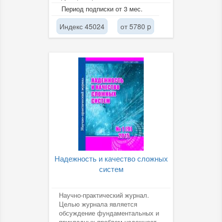
энергообъектов Единой
Период подписки от 3 мес.
энергетической системы России,
научных...
Индекс 45024
от 5780 p
Надежность и качество сложных
систем
Научно-практический журнал.
Целью журнала является
обсуждение фундаментальных и
прикладных проблем надежности,