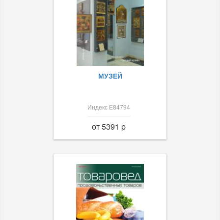
МУЗЕЙ
Индекс Е84794
от 5391 p