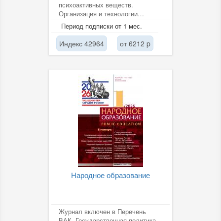
психоактивных веществ.
Организация и технологии
диагностики, лечения и
Период подписки от 1 мес.
профилактики наркомании и...
Индекс 42964
от 6212 p
Народное образование
Журнал включен в Перечень
ВАК. Государственная политика,