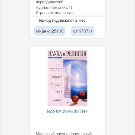
периодический
журнал.Тематика:1)
Агропромышленные
инновационные технологии в
Период подписки от 2 мес.
растениеводстве и
животноводстве.2)
Индекс 25196
от 4707 p
Эффективное...
НАУКА И РЕЛИГИЯ
Массовый научно-популярный