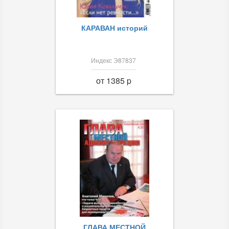
КАРАВАН историй
Индекс Э87837
от 1385 p
ГЛАВА МЕСТНОЙ