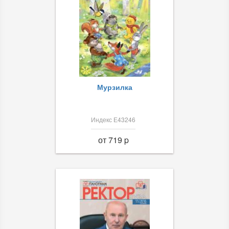
Мурзилка
Индекс Е43246
от 719 p