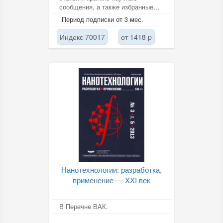
сообщения, а также избранные
аналитические и информационно-
Период подписки от 3 мес.
образовательные
Индекс 70017
от 1418 p
Нанотехнологии: разработка,
применение — XXI век
В Перечне ВАК.