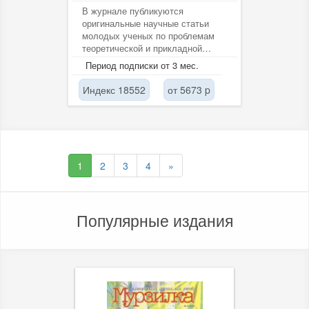
В журнале публикуются
оригинальные научные статьи
молодых ученых по проблемам
теоретической и прикладной
медицины, медицинской биологии
Период подписки от 3 мес.
и психологии,...
Индекс 18552
от 5673 p
1
2
3
4
»
Популярные издания