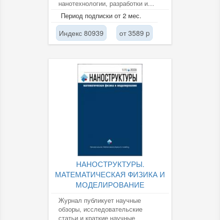
нанотехнологии, разработки и
внедрения технологии в
Период подписки от 2 мес.
различные области
производства:...
Индекс 80939
от 3589 p
НАНОСТРУКТУРЫ.
МАТЕМАТИЧЕСКАЯ ФИЗИКА И
МОДЕЛИРОВАНИЕ
Журнал публикует научные
обзоры, исследовательские
статьи и краткие научные