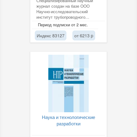
Специализированный научный
журнал создан на базе ООО
Научно-исследовательский
институт трубопроводного
транспорта (ООО «НИИ
Период подписки от 2 мес.
Транснефть») для...
Индекс 83127
от 6213 p
Наука и технологические
разработки