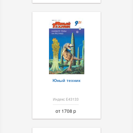
Юный техник
Индекс Е43133
от 1708 p