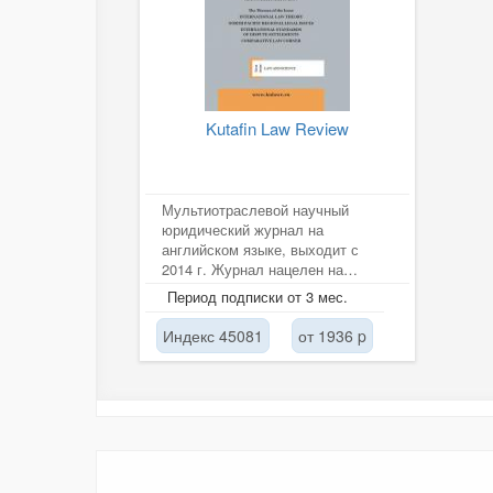
Kutafin Law Review
Мультиотраслевой научный
юридический журнал на
английском языке, выходит с
2014 г. Журнал нацелен на
интеграцию российской правовой
Период подписки от 3 мес.
науки в мировое...
Индекс 45081
от 1936 p