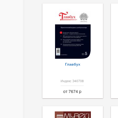
Главбух
Индекс Э40708
от 7674 p