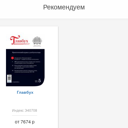
Рекомендуем
Главбух
Индекс Э40708
от 7674 p