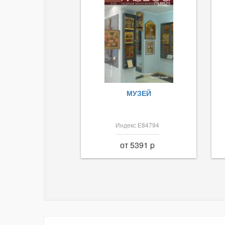
МУЗЕЙ
Индекс Е84794
от 5391 p