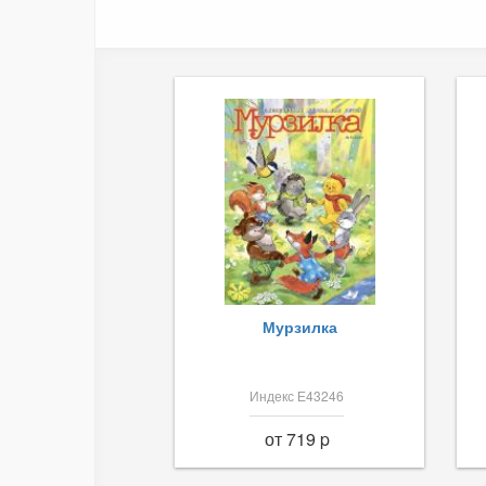
Мурзилка
Индекс Е43246
от 719 p