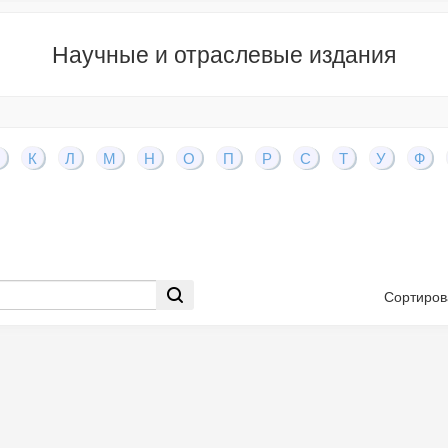
Научные и отраслевые издания
К
Л
М
Н
О
П
Р
С
Т
У
Ф
Сортиров