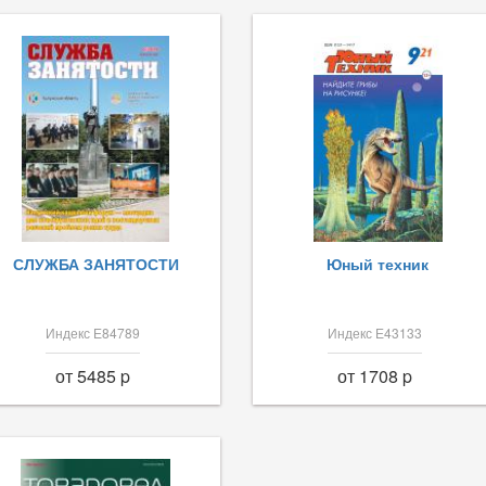
СЛУЖБА ЗАНЯТОСТИ
Юный техник
Индекс Е84789
Индекс Е43133
от 5485 p
от 1708 p