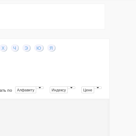
Х
Ч
Э
Ю
Я
ать по
Алфавиту
Индексу
Цене