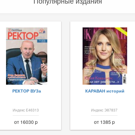
Популярные издания
РЕКТОР ВУЗа
КАРАВАН историй
Индекс Е46313
Индекс Э87837
от 16030 p
от 1385 p