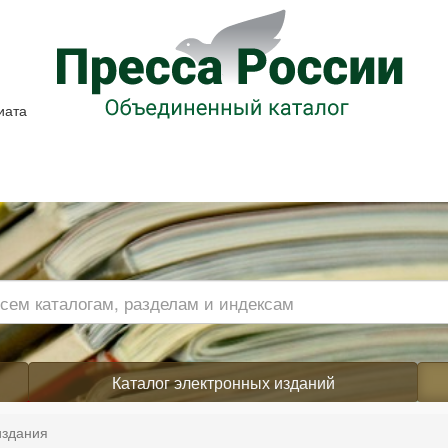
иата
Каталог электронных изданий
издания