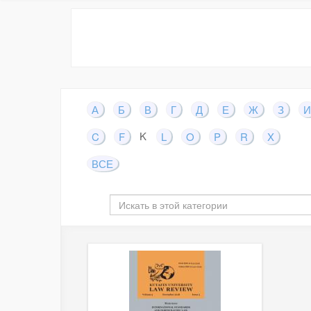
А
Б
В
Г
Д
Е
Ж
З
И
K
C
F
L
O
P
R
X
ВСЕ