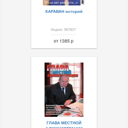
КАРАВАН историй
Индекс Э87837
от 1385 p
ГЛАВА МЕСТНОЙ