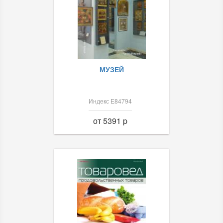
МУЗЕЙ
Индекс Е84794
от 5391 p