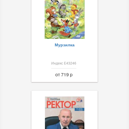
Мурзилка
Индекс Е43246
от 719 p