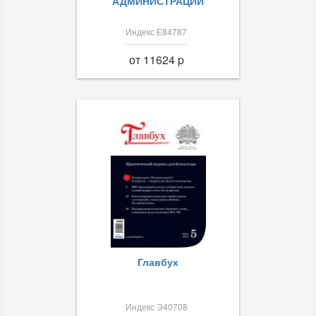
АДМИНИСТРАЦИИ
Индекс Е84787
от 11624 p
Главбух
Индекс Э40708