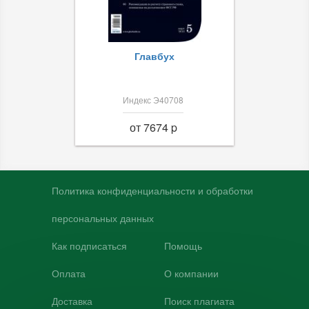
Главбух
Индекс Э40708
от 7674 p
Политика конфиденциальности и обработки
персональных данных
Как подписаться
Помощь
Оплата
О компании
Доставка
Поиск плагиата