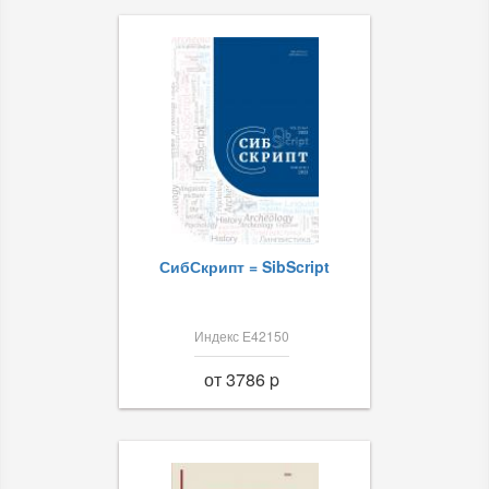
СибСкрипт = SibScript
Индекс Е42150
от 3786 p