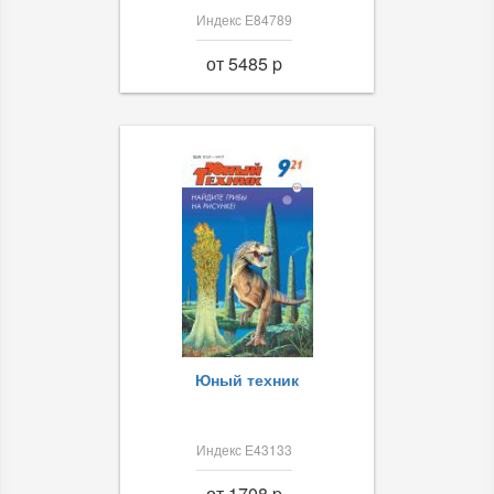
Индекс Е84789
от 5485 p
Юный техник
Индекс Е43133
от 1708 p