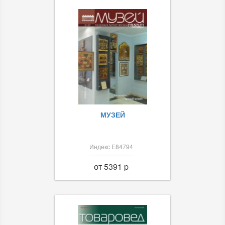
МУЗЕЙ
Индекс Е84794
от 5391 p