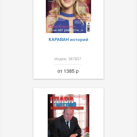
КАРАВАН историй
Индекс Э87837
от 1385 p