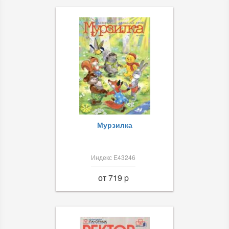
Мурзилка
Индекс Е43246
от 719 p