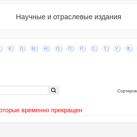
Научные и отраслевые издания
К
Л
М
Н
О
П
Р
С
Т
У
Ф
Сортиров
которые временно прекращен