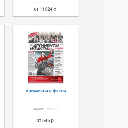
от 11624 p
Аргументы и факты
Индекс Э11750
от 545 p