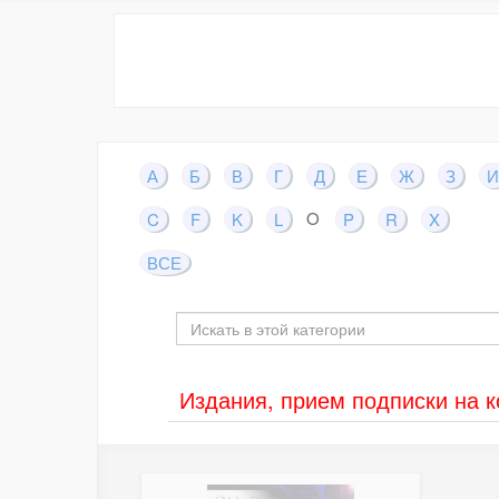
А
Б
В
Г
Д
Е
Ж
З
И
O
C
F
K
L
P
R
X
ВСЕ
Издания, прием подписки на 