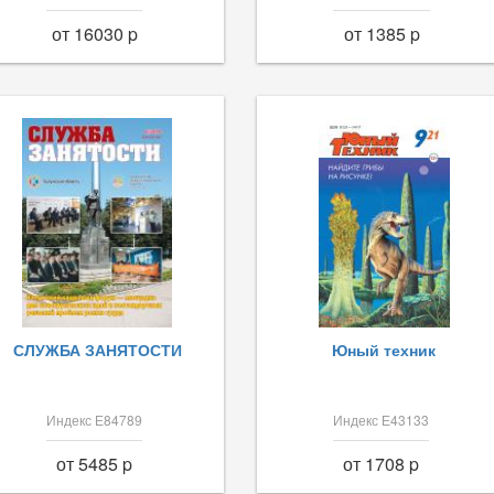
от 16030 p
от 1385 p
СЛУЖБА ЗАНЯТОСТИ
Юный техник
Индекс Е84789
Индекс Е43133
от 5485 p
от 1708 p