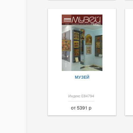
МУЗЕЙ
Индекс Е84794
от 5391 p