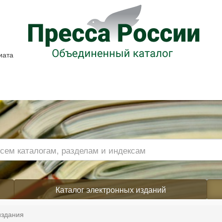
иата
Каталог электронных изданий
издания