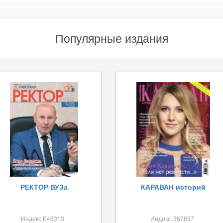
Популярные издания
РЕКТОР ВУЗа
КАРАВАН историй
Индекс Е46313
Индекс Э87837