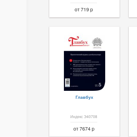
от 719 p
Главбух
Индекс Э40708
от 7674 p