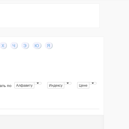
Х
Ч
Э
Ю
Я
ать по
Алфавиту
Индексу
Цене