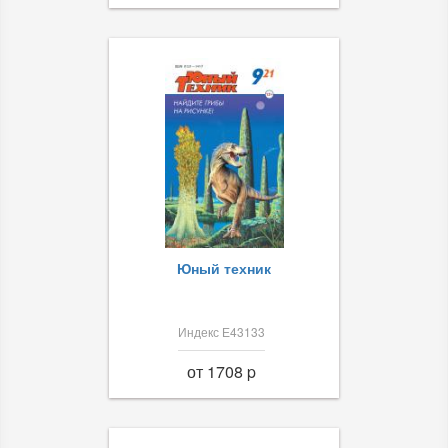
Юный техник
Индекс Е43133
от 1708 p