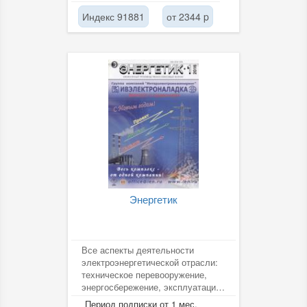
Индекс 91881
от 2344 p
Энергетик
Все аспекты деятельности
электроэнергетической отрасли:
техническое перевооружение,
энергосбережение, эксплуатация
и ремонт, защита окружающей
Период подписки от 1 мес.