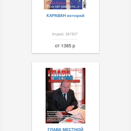
КАРАВАН историй
Индекс Э87837
от 1385 p
ГЛАВА МЕСТНОЙ