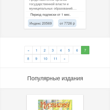
государственной власти и
муниципальных образований.
Руководителям и специалистам
Период подписки от 1 мес.
промышленных предприятий....
Индекс 20569
от 7726 p
«
1
2
3
4
5
6
7
8
9
10
11
»
Популярные издания