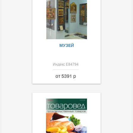
МУЗЕЙ
Индекс Е84794
от 5391 p