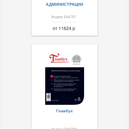
АДМИНИСТРАЦИИ
Индекс Е84787
от 11624 p
Главбух
Индекс Э40708