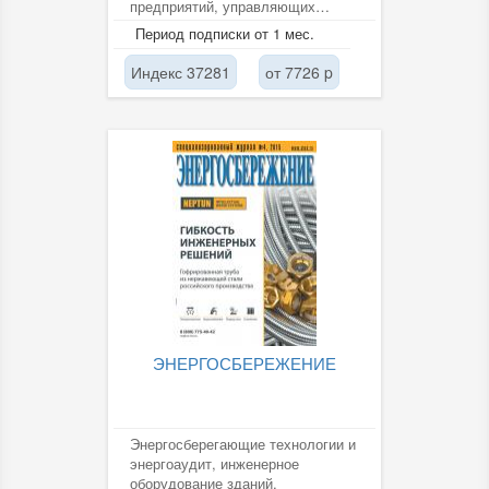
предприятий, управляющих
компаний. Руководителям
Период подписки от 1 мес.
департаментов...
Индекс 37281
от 7726 p
ЭНЕРГОСБЕРЕЖЕНИЕ
Энергосберегающие технологии и
энергоаудит, инженерное
оборудование зданий,