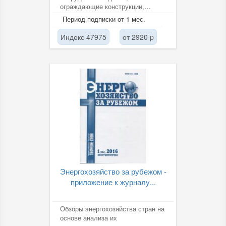
ограждающие конструкции,
автоматизация и регулирование,
Период подписки от 1 мес.
учет...
Индекс 47975
от 2920 p
Энергохозяйство за рубежом -
приложение к журналу...
Обзоры энергохозяйства стран на
основе анализа их