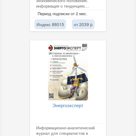
экономического положения;
информация о тенденциях
развития энергетики мира;
Период подписки от 2 мес.
описание интересных и...
Индекс 88015
от 2039 p
Энергоэксперт
Информационно-аналитический
журнал для специалистов в