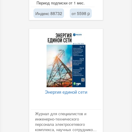
характера по вопросам развития
Период подписки от 1 мес.
ТЭК.
Индекс 88732
от 5598 p
Энергия единой сети
Журнал для специалистов и
инженерно-технического
персонала электросетевого
комплекса, научных сотрудников