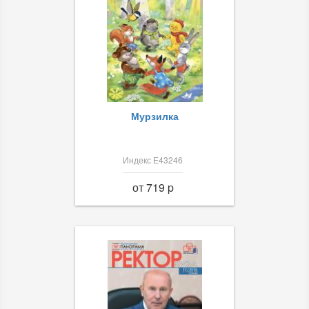
Мурзилка
Индекс Е43246
от 719 p