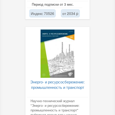
НИИ и проектных организаций,
Период подписки от 3 мес.
преподавателей...
Индекс 70526
от 2034 p
Энерго- и ресурсосбережение:
промышленность и транспорт
Научно-технический журнал
"Энерго- и ресурсосбережение:
промышленность и транспорт"
публикует результаты научно-