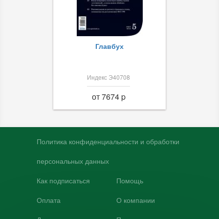
Главбух
Индекс Э40708
от 7674 p
Политика конфиденциальности и обработки
персональных данных
Как подписаться
Помощь
Оплата
О компании