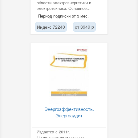
области электроэнергетики и
электротехники. Основное
преимущество - экспертная
Период подписки от 3 мес.
оценка...
Индекс 72240
от 3949 p
Энергоэффективность.
Энергоаудит
Издается с 2011г.
Представителям органов