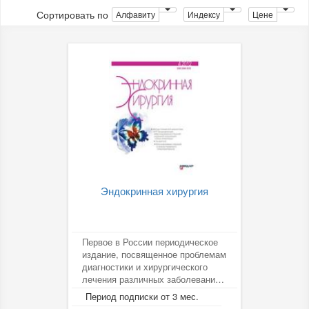
Сортировать по
Алфавиту
Индексу
Цене
Эндокринная хирургия
Первое в России периодическое
издание, посвященное проблемам
диагностики и хирургического
лечения различных заболеваний
эндокринной системы, в т.ч....
Период подписки от 3 мес.