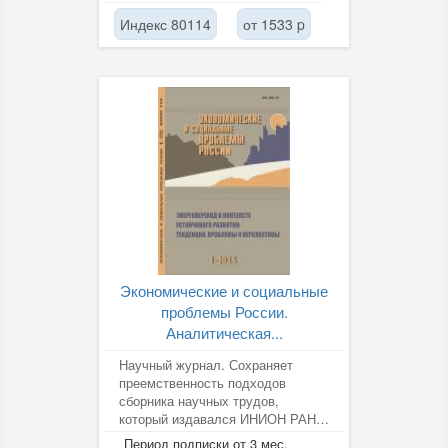
Индекс 80114
от 1533 p
Экономические и социальные
проблемы России.
Аналитическая...
Научный журнал. Сохраняет
преемственность подходов
сборника научных трудов,
который издавался ИНИОН РАН с
1998 г. Содержит обзоры, статьи
Период подписки от 3 мес.