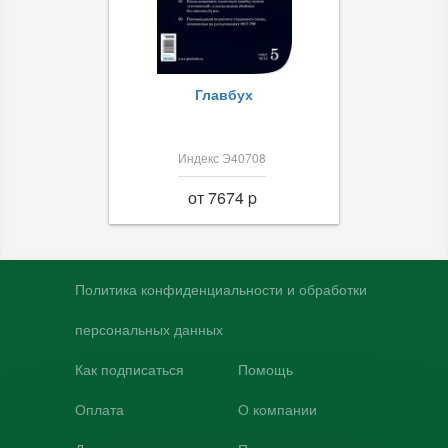
Главбух
Индекс Э40708
от 7674 p
Политика конфиденциальности и обработки
персональных данных
Как подписаться
Помощь
Оплата
О компании