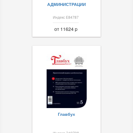
АДМИНИСТРАЦИИ
Индекс Е84787
от 11624 p
Главбух
Индекс Э40708