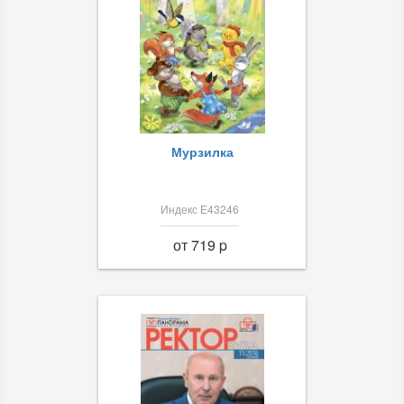
Мурзилка
Индекс Е43246
от 719 p