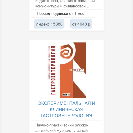
индикаторов, анализ отраслевой
конъюнктуры и финансовой
сферы экономики России.
Период подписки от 1 мес.
Постоянные разделы:...
Индекс 15386
от 4048 p
ЭКСПЕРИМЕНТАЛЬНАЯ И
КЛИНИЧЕСКАЯ
ГАСТРОЭНТЕРОЛОГИЯ
Научно-практический русско-
английский журнал. Главный