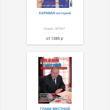
КАРАВАН историй
Индекс Э87837
от 1385 p
ГЛАВА МЕСТНОЙ