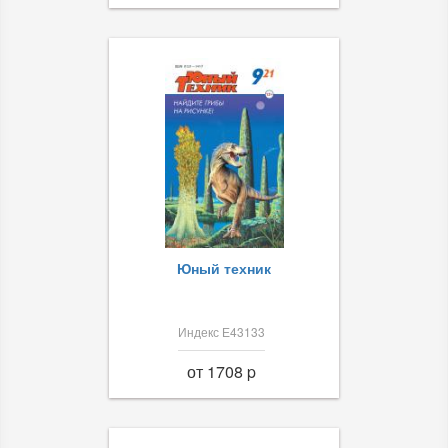
Юный техник
Индекс Е43133
от 1708 p