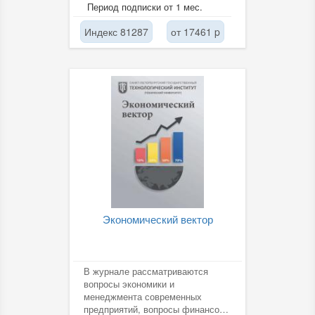
проектных решений,
Период подписки от 1 мес.
инвестиционной,...
Индекс 81287
от 17461 p
Экономический вектор
В журнале рассматриваются
вопросы экономики и
менеджмента современных
предприятий, вопросы финансов