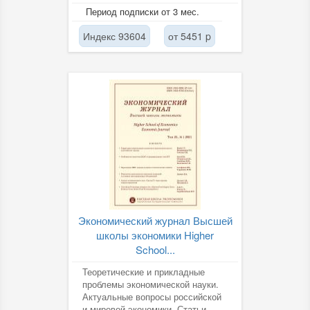
и статистики предприятий и
Период подписки от 3 мес.
организаций, а также...
Индекс 93604
от 5451 p
Экономический журнал Высшей
школы экономики Higher
School...
Теоретические и прикладные
проблемы экономической науки.
Актуальные вопросы российской
и мировой экономики. Статьи