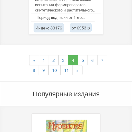
испытания фармпрепаратов
синтетического и растительного
происхождения. Для
Период подписки от 1 мес.
фармакологов,...
Индекс 83176
от 6953 p
«
1
2
3
4
5
6
7
8
9
10
11
»
Популярные издания