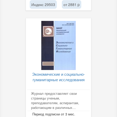
Индекс 29503
от 2881 p
Экономические и социально-
гуманитарные исследования
Журнал предоставляет свои
страницы ученым,
преподавателям, аспирантам,
работающим в различных
областях наук о человеке и
Период подписки от 3 мес.
обществе.