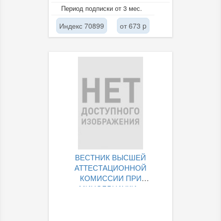
правоохранительной
Период подписки от 3 мес.
деятельности и положительный
опыт органов...
Индекс 70899
от 673 p
ВЕСТНИК ВЫСШЕЙ
АТТЕСТАЦИОННОЙ
КОМИССИИ ПРИ
МИНОБРНАУКИ...