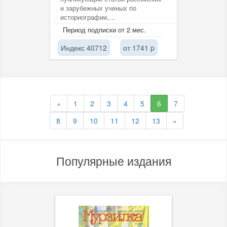
и зарубежных ученых по
историографии,
источниковедению, истории
Период подписки от 2 мес.
России, всеобщей истории...
Индекс 40712
от 1741 p
«
1
2
3
4
5
6
7
8
9
10
11
12
13
»
Популярные издания