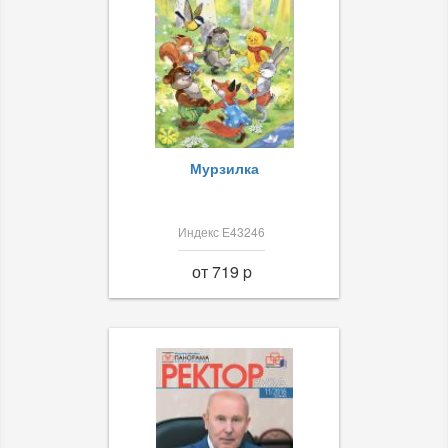
Мурзилка
Индекс Е43246
от 719 p