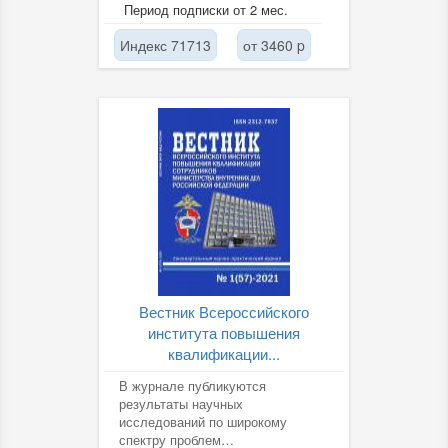
статьи, посвященные
Период подписки от 2 мес.
диагностике, реабилитации и...
Индекс 71713
от 3460 p
Вестник Всероссийского
института повышения
квалификации...
В журнале публикуются
результаты научных
исследований по широкому
спектру проблем