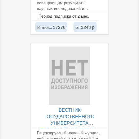
освещающим результаты
научных исследований и
передового опыта в области
Период подписки от 2 мес.
развития транспорта. Входит в...
Индекс 37276
от 3243 p
ВЕСТНИК
ГОСУДАРСТВЕННОГО
УНИВЕРСИТЕТА
ПРОСВЕЩЕНИЯ. СЕРИЯ:...
Рецензируемый научный журнал,
публикующий статьи российских