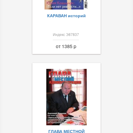
КАРАВАН историй
Индекс Э87837
от 1385 p
ГЛАВА МЕСТНОЙ