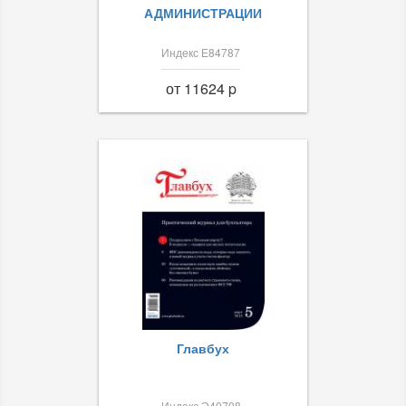
АДМИНИСТРАЦИИ
Индекс Е84787
от 11624 p
Главбух
Индекс Э40708