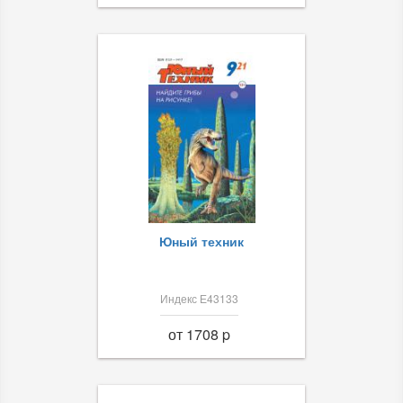
Юный техник
Индекс Е43133
от 1708 p