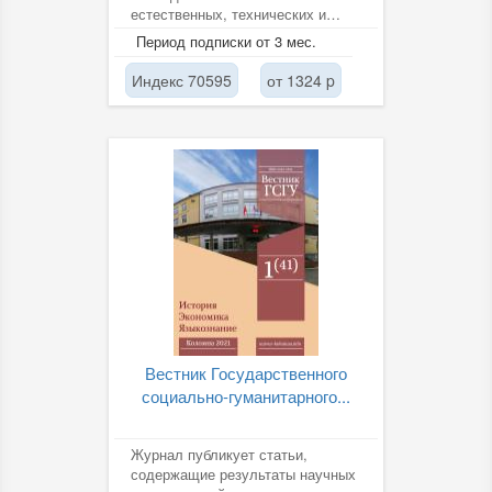
естественных, технических и
гуманитарных наук,
Период подписки от 3 мес.
направленных на научное...
Индекс 70595
от 1324 p
Вестник Государственного
социально-гуманитарного...
Журнал публикует статьи,
содержащие результаты научных