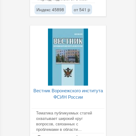
практической...
Индекс 45898
от 541 p
Вестник Воронежского института
ФСИН России
Тематика публикуемых статей
охватывает широкий круг
вопросов, связанных с
проблемами в области
технических средств охраны и