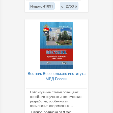
Индекс 41891
от 2753 p
Вестник Воронежского института
МВД России
Публикуемые статьи освещают
новейшие научные и технические
разработки, особенности
применения современных
цифровых технологий в
Период подписки от 3 мес.