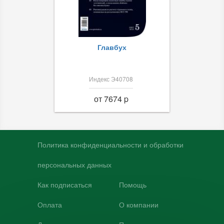
Главбух
Индекс Э40708
от 7674 p
Политика конфиденциальности и обработки
персональных данных
Как подписаться
Помощь
Оплата
О компании