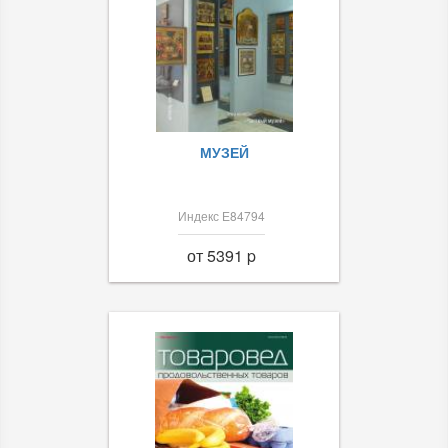
МУЗЕЙ
Индекс Е84794
от 5391 p