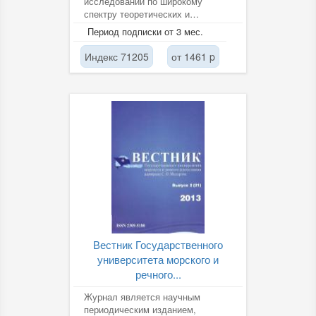
исследований по широкому
спектру теоретических и
прикладных проблем в области
Период подписки от 3 мес.
истории и...
Индекс 71205
от 1461 p
Вестник Государственного
университета морского и
речного...
Журнал является научным
периодическим изданием,