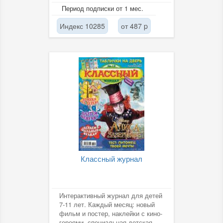
компанию поможет подборка
Период подписки от 1 мес.
свежих анекдотов и...
Индекс 10285
от 487 p
Классный журнал
Интерактивный журнал для детей
7-11 лет. Каждый месяц: новый
фильм и постер, наклейки с кино-
героями, специальная детская