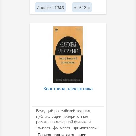
Индекс 11346
от 613 p
Квантовая электроника
Ведущий российский журнал,
публикующий приоритетные
работы по лазерной физике и
технике, фотонике, применениям
лазеров. Одновременно выходит
Период подписки от 1 мес.