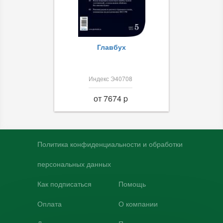
Главбух
Индекс Э40708
от 7674 p
Политика конфиденциальности и обработки
персональных данных
Как подписаться
Помощь
Оплата
О компании