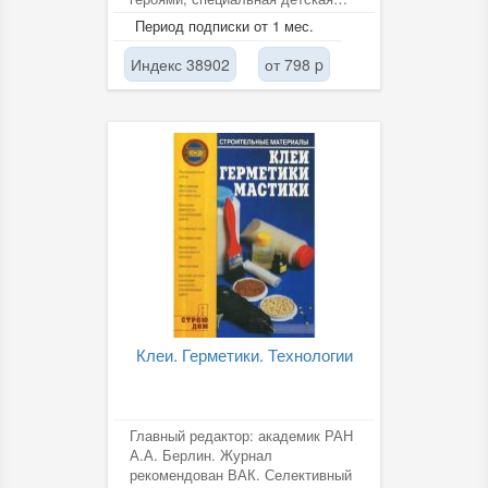
телепрограмма, новости со...
Период подписки от 1 мес.
Индекс 38902
от 798 p
Клеи. Герметики. Технологии
Главный редактор: академик РАН
А.А. Берлин. Журнал
рекомендован ВАК. Селективный