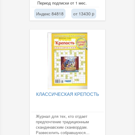
оборудования, а также тем, кто...
Период подписки от 1 мес.
Индекс 84818
от 13430 p
КЛАССИЧЕСКАЯ КРЕПОСТЬ
Журнал для тех, кто отдает
предпочтение традиционным
скандинавским сканвордам.
Развеселить собравшуюся