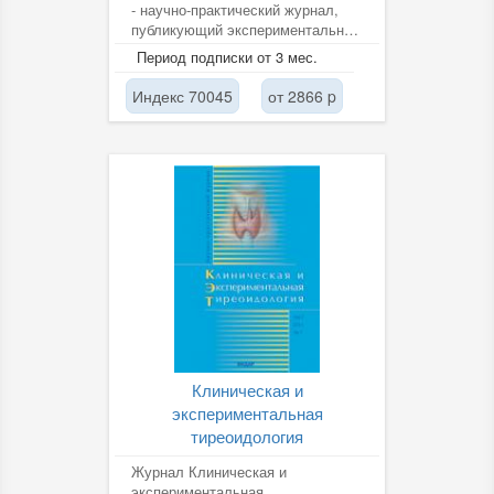
- научно-практический журнал,
публикующий экспериментальные
и клинические материалы в
Период подписки от 3 мес.
области...
Индекс 70045
от 2866 p
Клиническая и
экспериментальная
тиреоидология
Журнал Клиническая и
экспериментальная