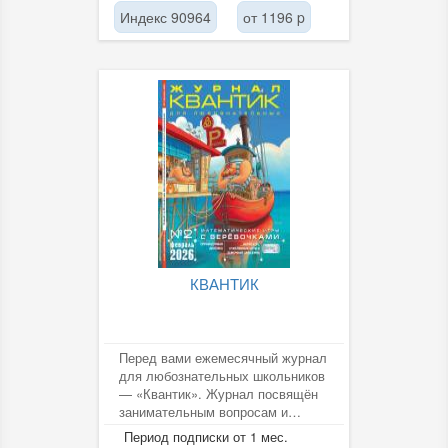
Индекс 90964
от 1196 p
КВАНТИК
Перед вами ежемесячный журнал
для любознательных школьников
— «Квантик». Журнал посвящён
занимательным вопросам и
задачам по математике,
Период подписки от 1 мес.
лингвистике,...