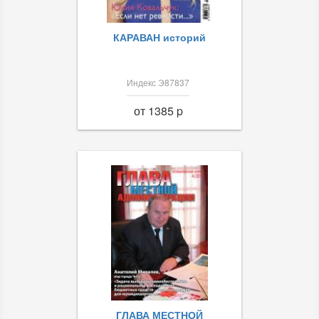
КАРАВАН историй
Индекс Э87837
от 1385 p
ГЛАВА МЕСТНОЙ