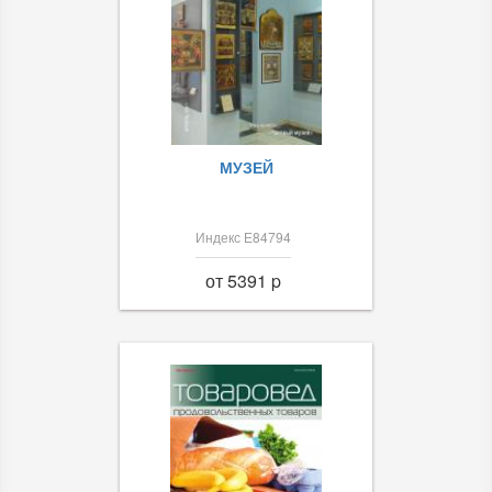
МУЗЕЙ
Индекс Е84794
от 5391 p