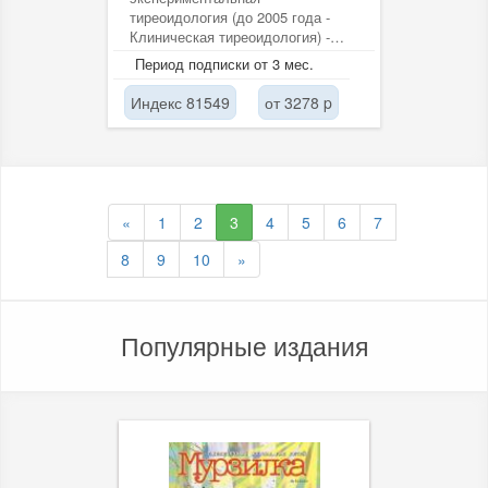
тиреоидология (до 2005 года -
Клиническая тиреоидология) -
первое в РФ специализированное
Период подписки от 3 мес.
периодическое...
Индекс 81549
от 3278 p
«
1
2
3
4
5
6
7
8
9
10
»
Популярные издания