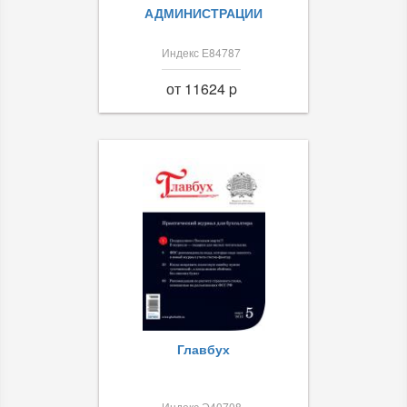
АДМИНИСТРАЦИИ
Индекс Е84787
от 11624 p
Главбух
Индекс Э40708