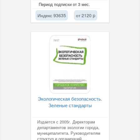
контроля; мониторинг и прогноз...
Период подписки от 3 мес.
Индекс 93635
от 2120 p
Экологическая безопасность.
Зеленые стандарты
Издается с 2005г. Директорам
департаментов экологии города,
муниципалитета. Руководителям
структур и организаций,