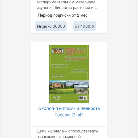
экспериментальном материале
изучения биологии растений и
животных, сохранения и
Период подписки от 2 мес.
восстановления...
Индекс 38833
от 4938 p
Экология и промышленность
России. ЭкиП
Цель журнала – способствовать
ознакомлению мировой