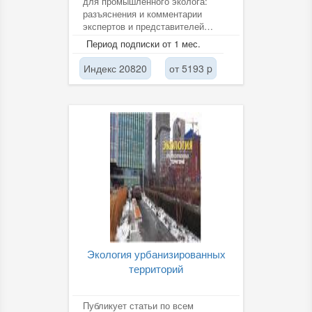
для промышленного эколога:
разъяснения и комментарии
экспертов и представителей
органов государственной власти
Период подписки от 1 мес.
к...
Индекс 20820
от 5193 p
Экология урбанизированных
территорий
Публикует статьи по всем