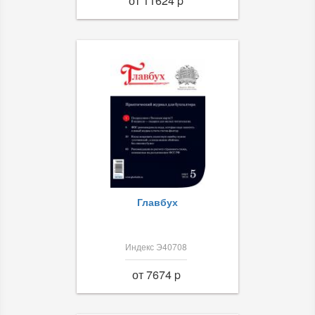
от 11624 p
Главбух
Индекс Э40708
от 7674 p