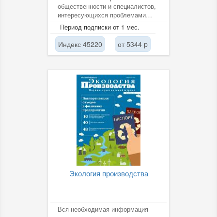
общественности и специалистов,
интересующихся проблемами
защиты окружающей среды, с
Период подписки от 1 мес.
новейшими...
Индекс 45220
от 5344 p
Экология производства
Вся необходимая информация