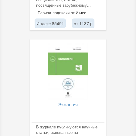
посвященные зарубежному
опыту. Рассматриваются
Период подписки от 2 мес.
проблемы правового...
Индекс 85491
от 1137 p
Экология
В журнале публикуются научные
статьи, основанные на