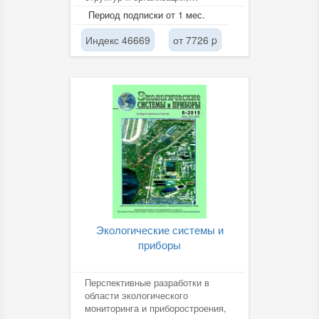
работающих в области
Период подписки от 1 мес.
экологической...
Индекс 46669
от 7726 p
Экологические системы и
приборы
Перспективные разработки в
области экологического
мониторинга и приборостроения,