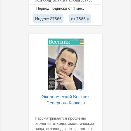
контроля, анализа экологических
систем обеспечения
Период подписки от 1 мес.
безопасности...
Индекс 27866
от 7886 p
Экологический Вестник
Северного Кавказа
Рассматриваются проблемы
экологии: отходы, экологические
ниши, агроландшафты, сложные