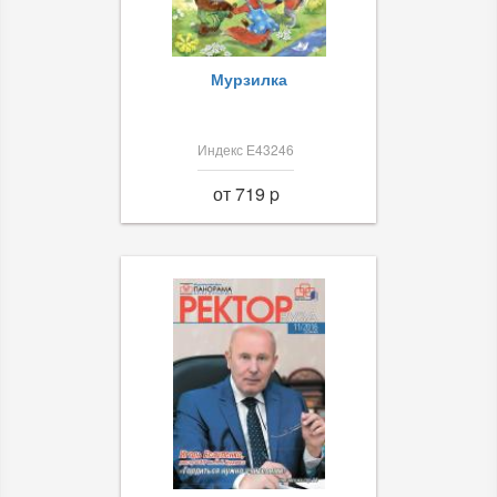
Мурзилка
Индекс Е43246
от 719 p