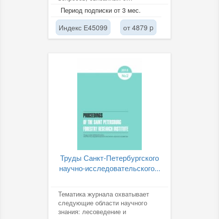
рыбохозяйственными
Период подписки от 3 мес.
исследованиями,
промысловыми...
Индекс Е45099
от 4879 p
Труды Санкт-Петербургского
научно-исследовательского...
Тематика журнала охватывает
следующие области научного
знания: лесоведение и