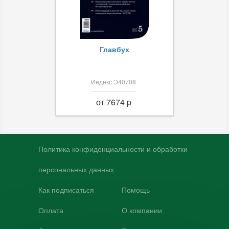
Главбух
Индекс Э40708
от 7674 p
Политика конфиденциальности и обработки
персональных данных
Как подписаться
Помощь
Оплата
О компании