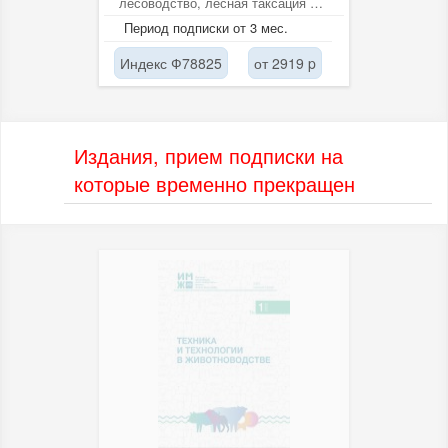
лесоводство, лесная таксация и
лесоустройство, лесные
Период подписки от 3 мес.
культуры,...
Индекс Ф78825
от 2919 p
Издания, прием подписки на
которые временно прекращен