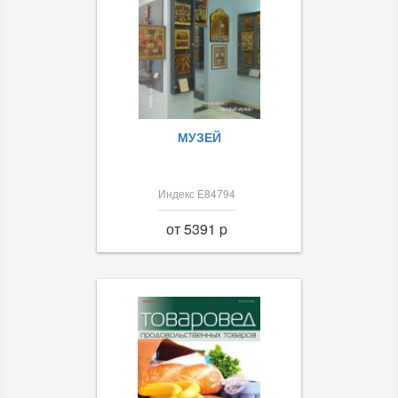
МУЗЕЙ
Индекс Е84794
от 5391 p