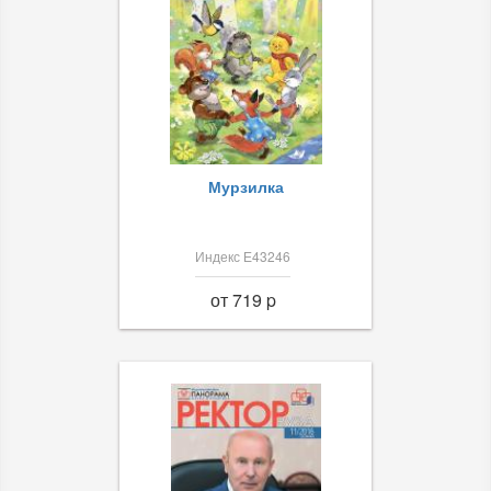
Мурзилка
Индекс Е43246
от 719 p