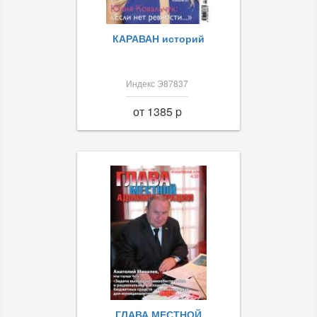
КАРАВАН историй
Индекс Э87837
от 1385 p
ГЛАВА МЕСТНОЙ