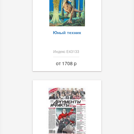
Юный техник
Индекс Е43133
от 1708 p