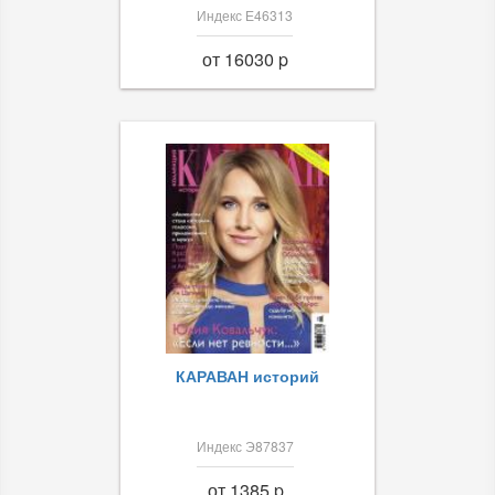
Индекс Е46313
от 16030 p
КАРАВАН историй
Индекс Э87837
от 1385 p