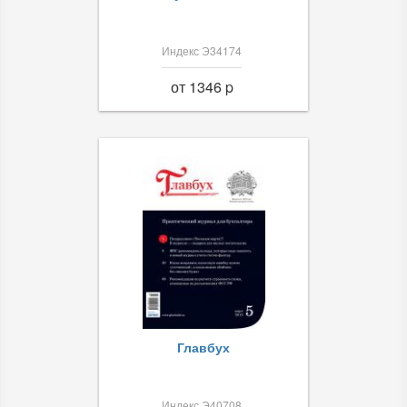
Индекс Э34174
от 1346 p
Главбух
Индекс Э40708