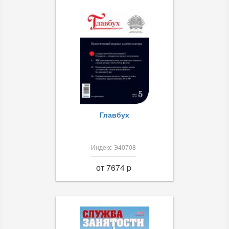
Главбух
Индекс Э40708
от 7674 p