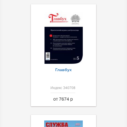
Главбух
Индекс Э40708
от 7674 p