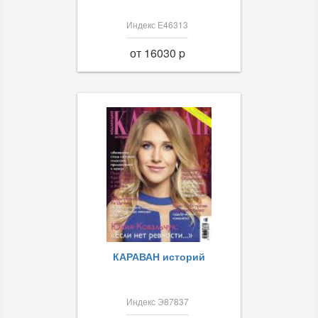
Индекс Е46313
от 16030 p
КАРАВАН историй
Индекс Э87837