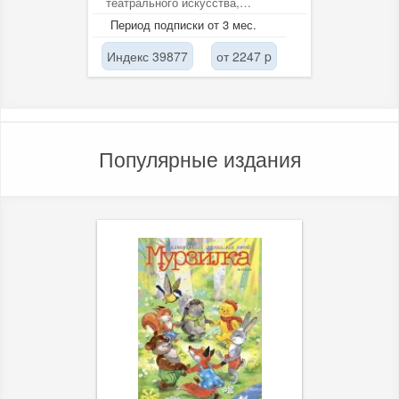
театрального искусства,
сценографии, драматургии,
Период подписки от 3 мес.
театроведения, экономики и...
Индекс 39877
от 2247 p
Популярные издания