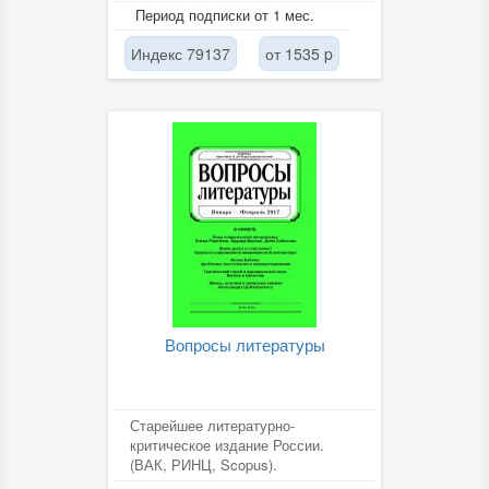
впервые! аннотация для...
Период подписки от 1 мес.
Индекс 79137
от 1535 p
Вопросы литературы
Старейшее литературно-
критическое издание России.
(ВАК, РИНЦ, Scopus).