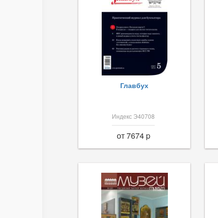
Главбух
Индекс Э40708
от 7674 p