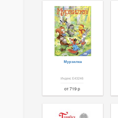
Мурзилка
Индекс Е43246
от 719 p