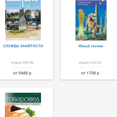
СЛУЖБА ЗАНЯТОСТИ
Юный техник
Индекс Е84789
Индекс Е43133
от 5485 p
от 1708 p