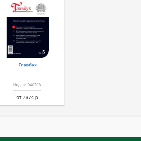
Главбух
Индекс Э40708
от 7674 p