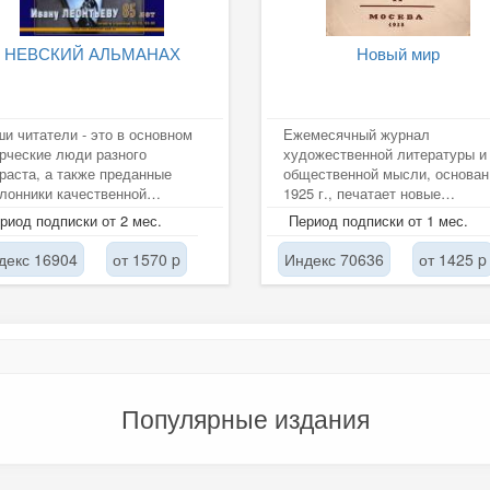
НЕВСКИЙ АЛЬМАНАХ
Новый мир
и читатели - это в основном
Ежемесячный журнал
рческие люди разного
художественной литературы и
раста, а также преданные
общественной мысли, основан
лонники качественной
1925 г., печатает новые
ременной литературы: прозы,
произведения известных и
риод подписки от 2 мес.
Период подписки от 1 мес.
хов,...
молодых писателей;...
декс 16904
от 1570 p
Индекс 70636
от 1425 p
Популярные издания