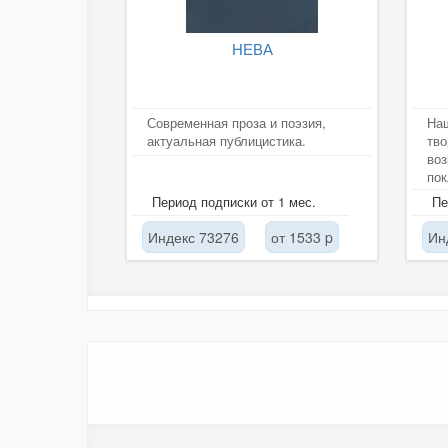
НЕВА
Современная проза и поэзия,
Наш
актуальная публицистика.
тво
воз
пок
сов
Период подписки от 1 мес.
Пе
сти
Индекс 73276
от 1533 p
Ин