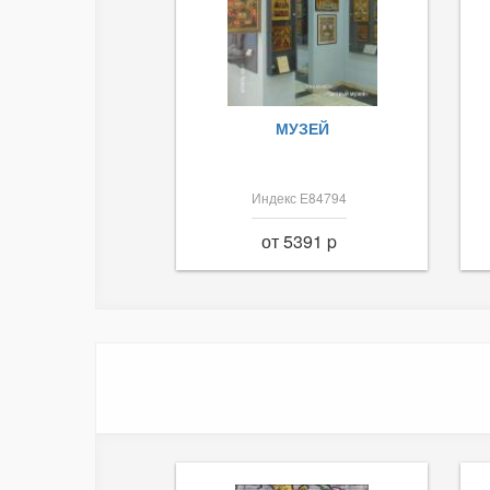
МУЗЕЙ
Индекс Е84794
от 5391 p