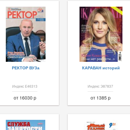
РЕКТОР ВУЗа
КАРАВАН историй
Индекс Е46313
Индекс Э87837
от 16030 p
от 1385 p