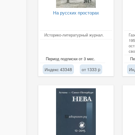
На русских просторах
Историко-литературный журнал.
Газ
195
ост
сво
про
Период подписки от 3 мес.
Пе
Индекс 43348
от 1333 p
Ин