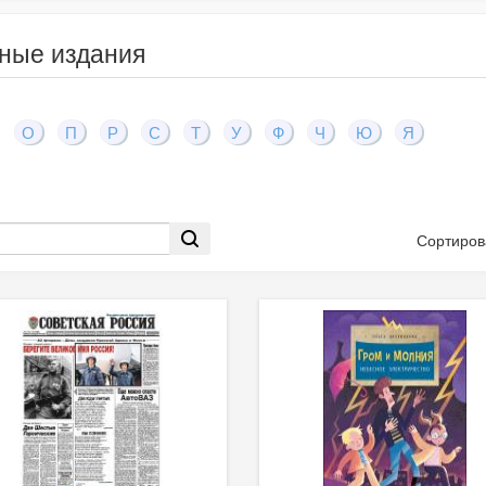
ные издания
О
П
Р
С
Т
У
Ф
Ч
Ю
Я
Сортиров