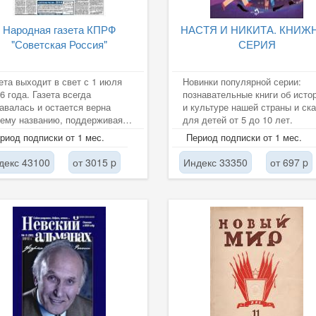
Народная газета КПРФ
НАСТЯ И НИКИТА. КНИЖ
"Советская Россия"
СЕРИЯ
ета выходит в свет с 1 июля
Новинки популярной серии:
6 года. Газета всегда
познавательные книги об исто
авалась и остается верна
и культуре нашей страны и ска
ему названию, поддерживая и
для детей от 5 до 10 лет.
пагандируя советские...
риод подписки от 1 мес.
Период подписки от 1 мес.
декс 43100
от 3015 p
Индекс 33350
от 697 p