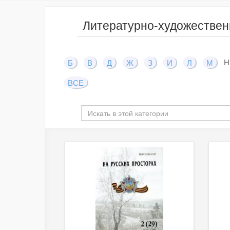
Литературно-художествен
Н
Б
В
Д
Ж
З
И
Л
М
ВСЕ