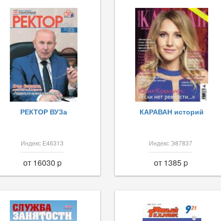
РЕКТОР ВУЗа
КАРАВАН историй
Индекс Е46313
Индекс Э87837
от 16030 p
от 1385 p