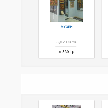
МУЗЕЙ
Индекс Е84794
от 5391 p