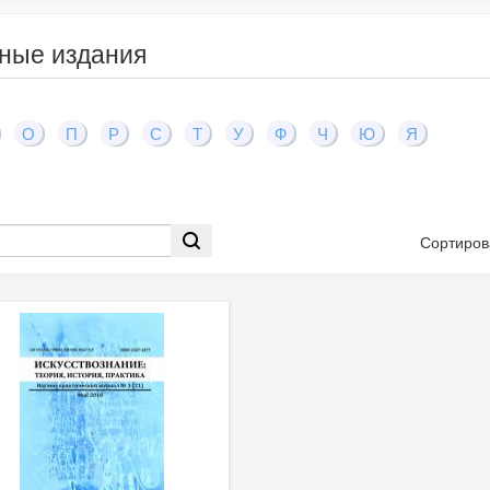
ные издания
О
П
Р
С
Т
У
Ф
Ч
Ю
Я
Сортиров