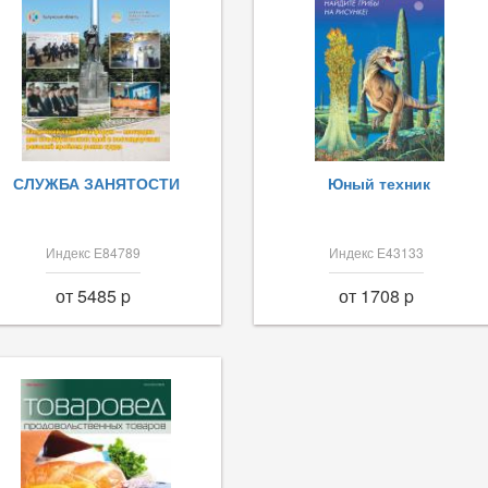
СЛУЖБА ЗАНЯТОСТИ
Юный техник
Индекс Е84789
Индекс Е43133
от 5485 p
от 1708 p