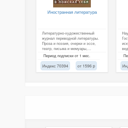
Иностранная литература
Литературно-художественный
Нау
журнал переводной литературы.
Гос
Проза и поэзия, очерки и эссе,
иск
театр, письма и мемуары,
вед
лауреаты Нобелевской,
иск
Период подписки от 1 мес.
Пе
Букеровской,...
воп
Индекс 70394
от 1596 p
Ин