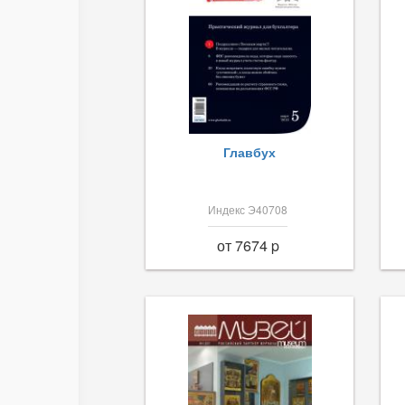
Главбух
Индекс Э40708
от 7674 p