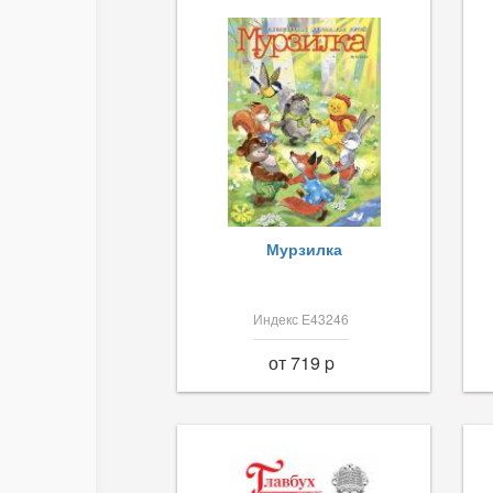
Мурзилка
Индекс Е43246
от 719 p