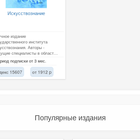
Искусствознание
чное издание
ударственного института
усствознания. Авторы -
ущие специалисты в области
усствознания. Освещает
риод подписки от 3 мес.
росы истории и теории...
декс 15607
от 1912 p
Популярные издания