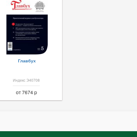
Главбух
Индекс Э40708
от 7674 p