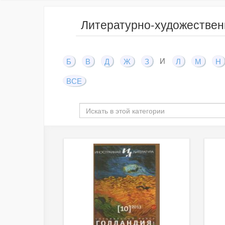
Литературно-художествен
И
Б
В
Д
Ж
З
Л
М
Н
ВСЕ