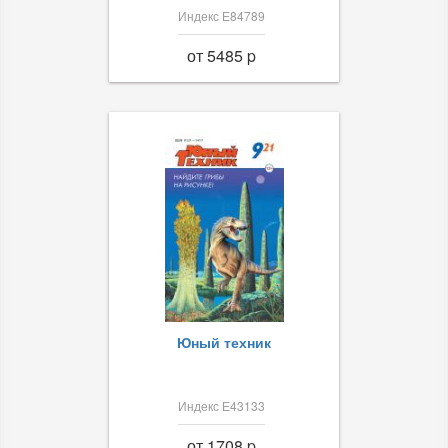
Индекс Е84789
от 5485 p
Юный техник
Индекс Е43133
от 1708 p