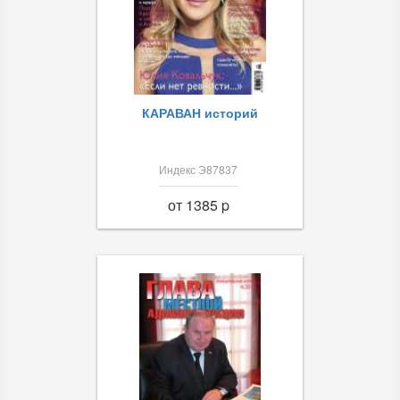
КАРАВАН историй
Индекс Э87837
от 1385 p