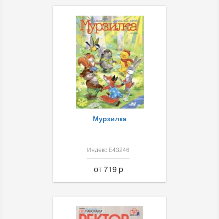
Мурзилка
Индекс Е43246
от 719 p