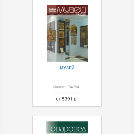
МУЗЕЙ
Индекс Е84794
от 5391 p