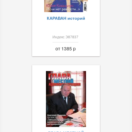
КАРАВАН историй
Индекс Э87837
от 1385 p