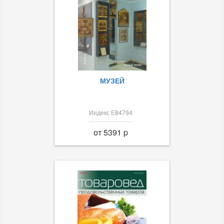
МУЗЕЙ
Индекс Е84794
от 5391 p