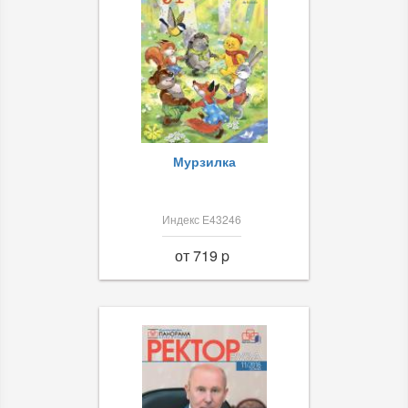
Мурзилка
Индекс Е43246
от 719 p