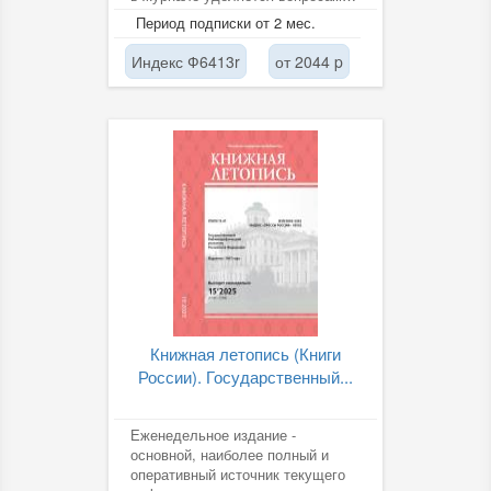
развития книжного бизнеса,
Период подписки от 2 мес.
новым...
Индекс Ф6413r
от 2044 p
Книжная летопись (Книги
России). Государственный...
Еженедельное издание -
основной, наиболее полный и
оперативный источник текущего