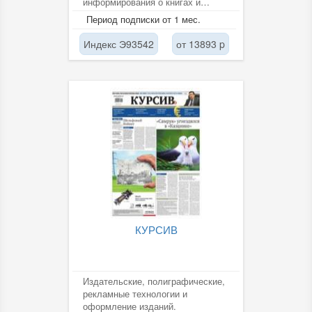
информирования о книгах и
брошюрах, издаваемых в
Период подписки от 1 мес.
Российской...
Индекс Э93542
от 13893 p
КУРСИВ
Издательские, полиграфические,
рекламные технологии и
оформление изданий.