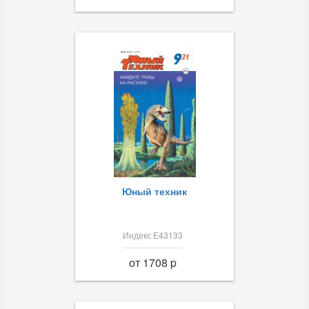
Юный техник
Индекс Е43133
от 1708 p