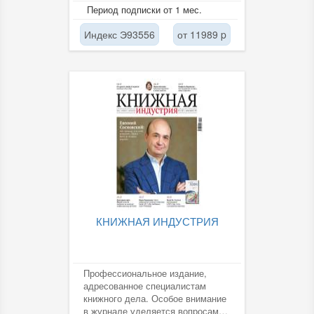
указателе "Книги России" за
Период подписки от 1 мес.
текущий год. Издание...
Индекс Э93556
от 11989 p
КНИЖНАЯ ИНДУСТРИЯ
Профессиональное издание,
адресованное специалистам
книжного дела. Особое внимание
в журнале уделяется вопросам