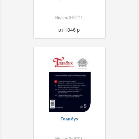
Индекс Э34174
от 1346 p
Главбух
Индекс Э40708