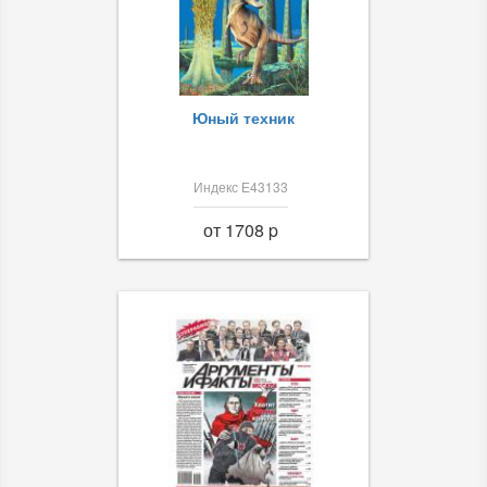
Юный техник
Индекс Е43133
от 1708 p