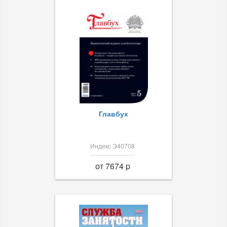
Главбух
Индекс Э40708
от 7674 p