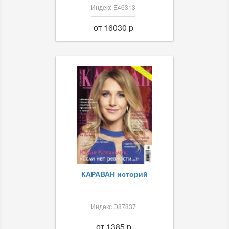
Индекс Е46313
от 16030 p
КАРАВАН историй
Индекс Э87837
от 1385 p