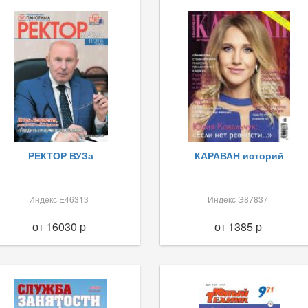
РЕКТОР ВУЗа
КАРАВАН историй
Индекс Е46313
Индекс Э87837
от 16030 p
от 1385 p