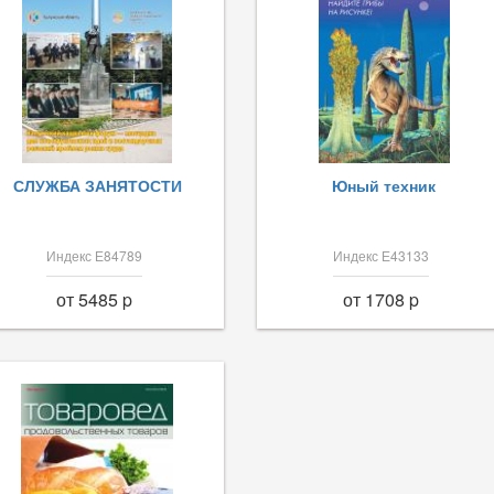
СЛУЖБА ЗАНЯТОСТИ
Юный техник
Индекс Е84789
Индекс Е43133
от 5485 p
от 1708 p