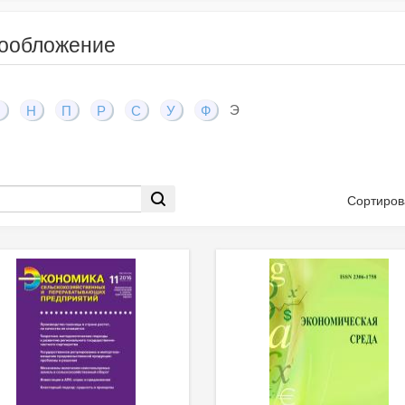
гообложение
Э
М
Н
П
Р
С
У
Ф
Сортиров