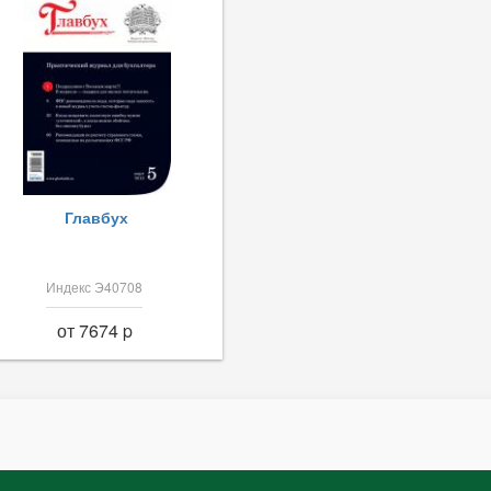
Главбух
Индекс Э40708
от 7674 p