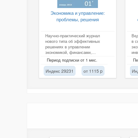
Экономика и управление:
проблемы, решения
Научно-практический журнал
Ве
нового типа об эффективных
в 
решениях в управлении
эко
экономикой, финансами,
инв
производством, бизнес-
уче
Период подписки от 1 мес.
Пе
процессами, менеджментом,...
тех
Индекс 29231
от 1115 p
Ин