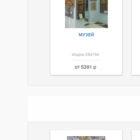
МУЗЕЙ
Индекс Е84794
от 5391 p