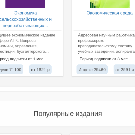
Экономика
Экономическая среда
сельскохозяйственных и
перерабатывающих...
дущее экономическое издание
Адресован научным работника
сфере АПК. Вопросы
профессорско-
номики, управления,
преподавательскому составу
естиций, бухгалтерского
учебных заведений, аспиранта
та, рынков продовольствия,
студентам, которым интересн
риод подписки от 1 мес.
Период подписки от 3 мес.
ники и т.д....
результаты...
декс 71100
от 1821 p
Индекс 29460
от 2591 p
Популярные издания