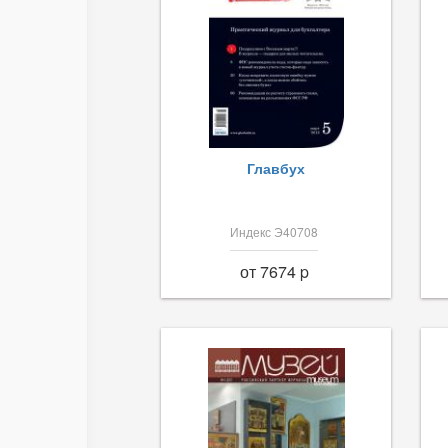
Главбух
Индекс Э40708
от 7674 p