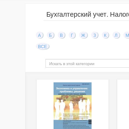
Бухгалтерский учет. Нало
А
Б
В
Г
Ж
З
К
Л
ВСЕ