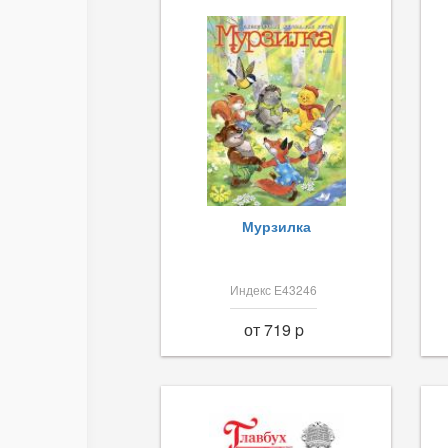
Мурзилка
Индекс Е43246
от 719 p