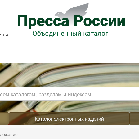
иата
Каталог электронных изданий
бложение