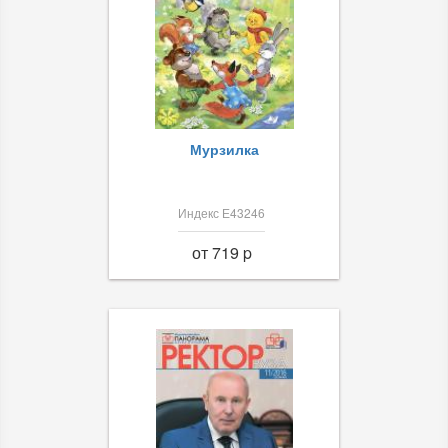
Мурзилка
Индекс Е43246
от 719 p