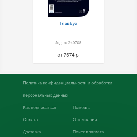
Главбух
Индекс Э40708
от 7674 p
Политика конфиденциальности и обработки
персональных данных
Как подписаться
Помощь
Оплата
О компании
Доставка
Поиск плагиата