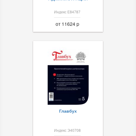
Индекс Е84787
от 11624 p
Главбух
Индекс Э40708