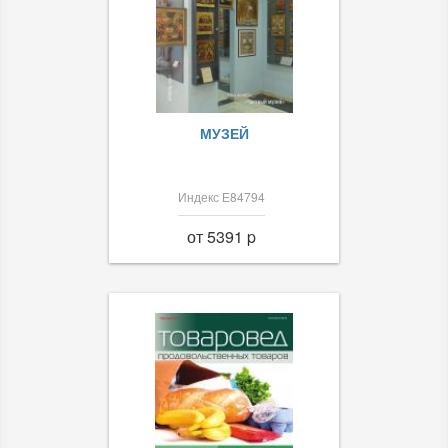
МУЗЕЙ
Индекс Е84794
от 5391 p