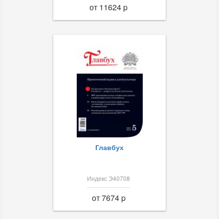
от 11624 p
Главбух
Индекс Э40708
от 7674 p