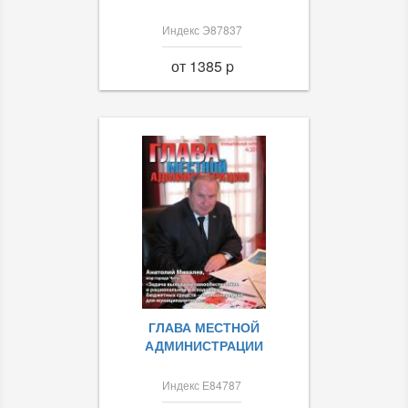
Индекс Э87837
от 1385 p
ГЛАВА МЕСТНОЙ
АДМИНИСТРАЦИИ
Индекс Е84787