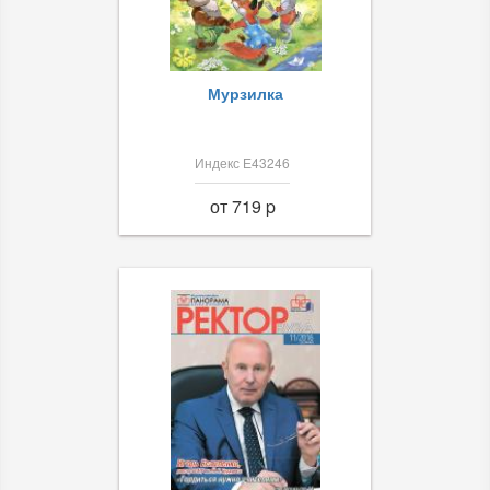
Мурзилка
Индекс Е43246
от 719 p