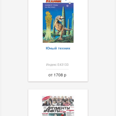
Юный техник
Индекс Е43133
от 1708 p