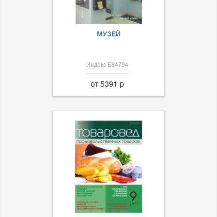
МУЗЕЙ
Индекс Е84794
от 5391 p