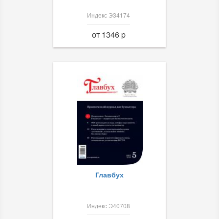
Индекс Э34174
от 1346 p
Главбух
Индекс Э40708