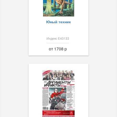
Юный техник
Индекс Е43133
от 1708 p