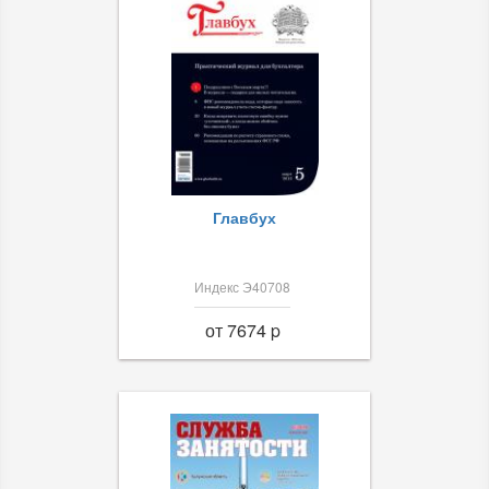
Главбух
Индекс Э40708
от 7674 p