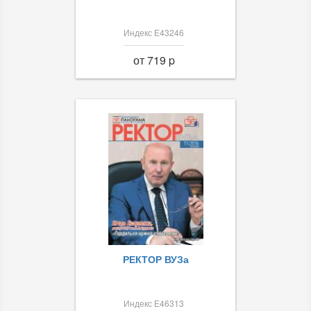
Индекс Е43246
от 719 p
РЕКТОР ВУЗа
Индекс Е46313