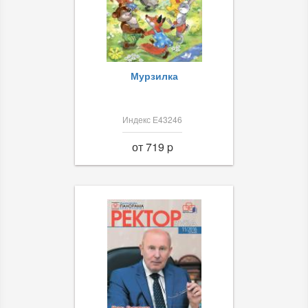
Мурзилка
Индекс Е43246
от 719 p