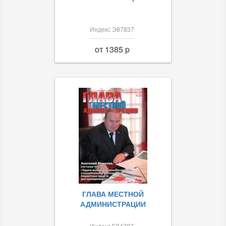
Индекс Э87837
от 1385 p
ГЛАВА МЕСТНОЙ
АДМИНИСТРАЦИИ
Индекс Е84787