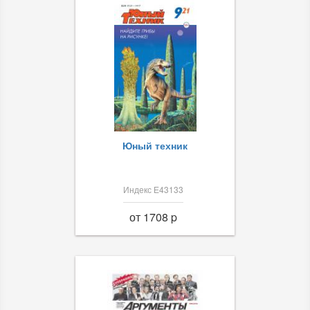
Юный техник
Индекс Е43133
от 1708 p