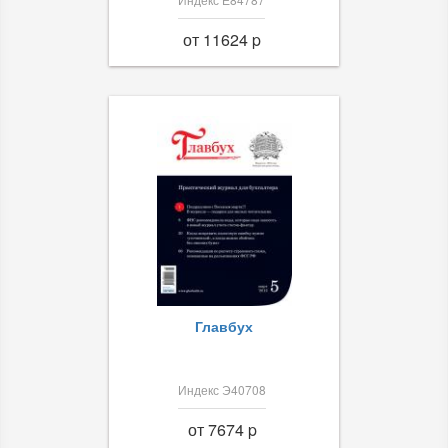
от 11624 p
Главбух
Индекс Э40708
от 7674 p