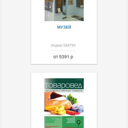
МУЗЕЙ
Индекс Е84794
от 5391 p