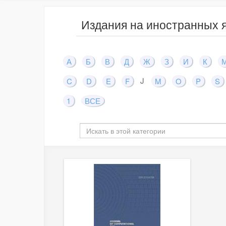
Издания на иностранных 
А
Б
В
Д
Ж
З
И
К
J
C
D
E
F
M
O
P
S
1
ВСЕ