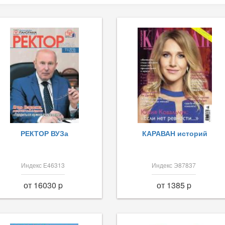
РЕКТОР ВУЗа
КАРАВАН историй
Индекс Е46313
Индекс Э87837
от 16030 p
от 1385 p