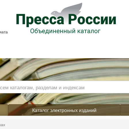
иата
Каталог электронных изданий
ках