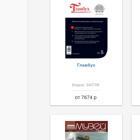
Главбух
Индекс Э40708
от 7674 p