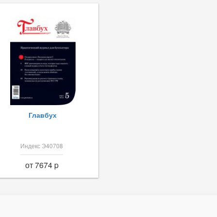
Главбух
Индекс Э40708
от 7674 p