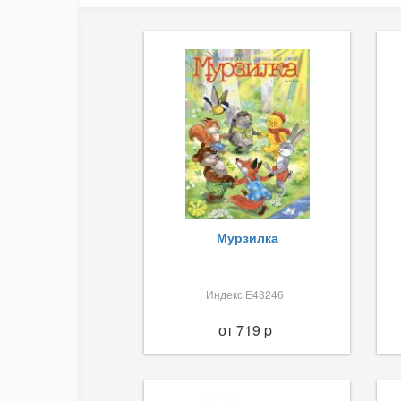
Мурзилка
Индекс Е43246
от 719 p