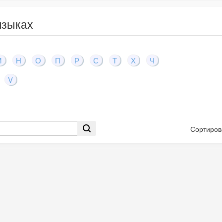
языках
М
Н
О
П
Р
С
Т
Х
Ч
V
Сортиров