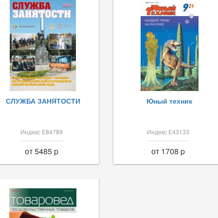
СЛУЖБА ЗАНЯТОСТИ
Юный техник
Индекс Е84789
Индекс Е43133
от 5485 p
от 1708 p