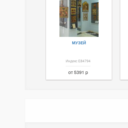
МУЗЕЙ
Индекс Е84794
от 5391 p