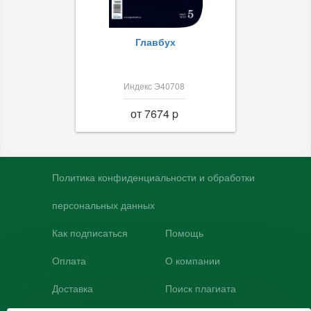
Главбух
Индекс Э40708
от 7674 p
Политика конфиденциальности и обработки
персональных данных
Как подписаться
Помощь
Оплата
О компании
Доставка
Поиск плагиата