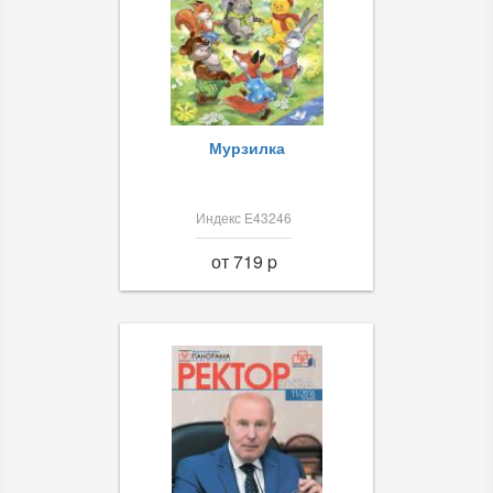
Мурзилка
Индекс Е43246
от 719 p