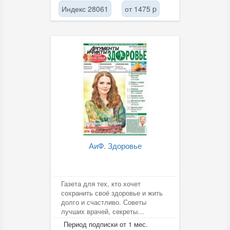
Индекс 28061
от 1475 p
АиФ. Здоровье
Газета для тех, кто хочет
сохранить своё здоровье и жить
долго и счастливо. Советы
лучших врачей, секреты
долголетия, спорт и красота, дети
Период подписки от 1 мес.
и...