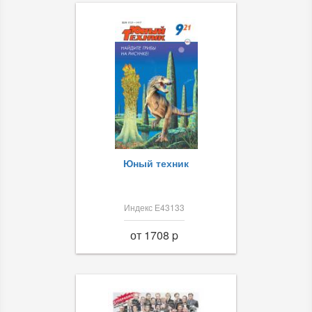
Юный техник
Индекс Е43133
от 1708 p