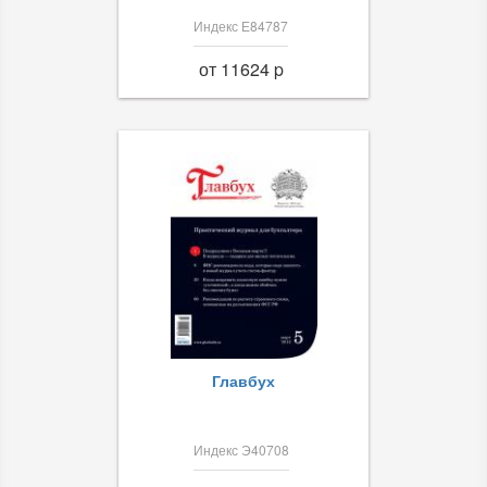
Индекс Е84787
от 11624 p
Главбух
Индекс Э40708