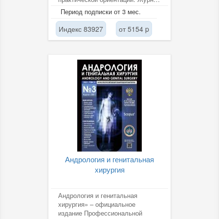
направлен на публикацию
Период подписки от 3 мес.
результатов фундаментальных
и...
Индекс 83927
от 5154 p
Андрология и генитальная
хирургия
Андрология и генитальная
хирургия» – официальное
издание Профессиональной