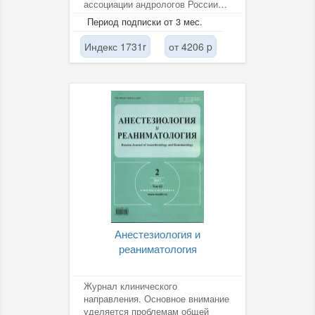
ассоциации андрологов России
(ПААР). Ежеквартальный
Период подписки от 3 мес.
цветной...
Индекс 1731r
от 4206 p
Анестезиология и
реаниматология
Журнал клинического
направления. Основное внимание
уделяется проблемам общей