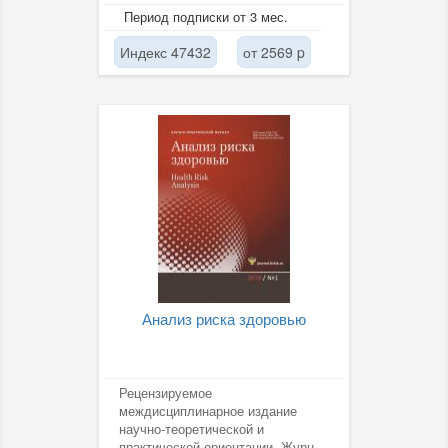
иммунологов, а также
Период подписки от 3 мес.
специалистов разного...
Индекс 47432
от 2569 p
Анализ риска здоровью
Рецензируемое
междисциплинарное издание
научно-теоретической и
практической ориентации. Журнал