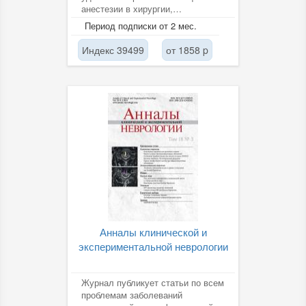
анестезии в хирургии,
интенсивной терапии и
Период подписки от 2 мес.
реанимации.
Индекс 39499
от 1858 p
Анналы клинической и
экспериментальной неврологии
Журнал публикует статьи по всем
проблемам заболеваний