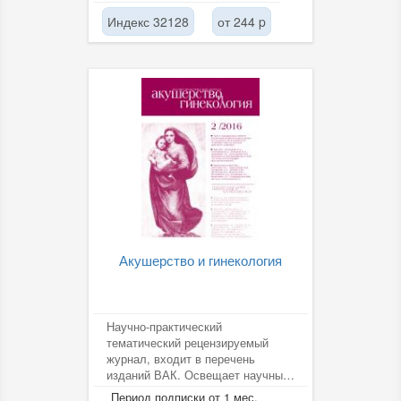
Индекс 32128
от 244 p
Акушерство и гинекология
Научно-практический
тематический рецензируемый
журнал, входит в перечень
изданий ВАК. Освещает научные
достижения в области акушерства
Период подписки от 1 мес.