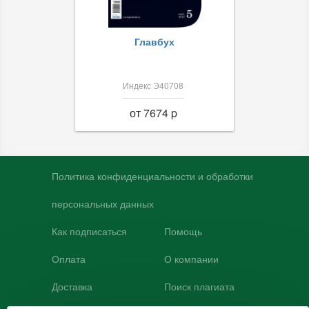
Главбух
Индекс Э40708
от 7674 p
Политика конфиденциальности и обработки
персональных данных
Как подписаться
Помощь
Оплата
О компании
Доставка
Поиск плагиата