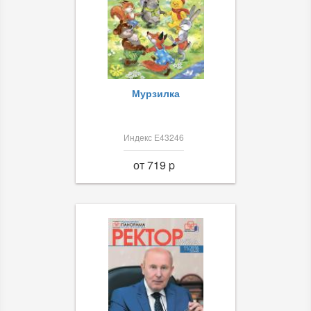
Мурзилка
Индекс Е43246
от 719 p