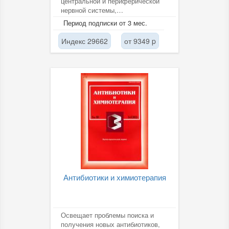
центральной и периферической
нервной системы,
фундаментальных нейронаук, а
Период подписки от 3 мес.
также по смежным с...
Индекс 29662
от 9349 p
Антибиотики и химиотерапия
Освещает проблемы поиска и
получения новых антибиотиков,