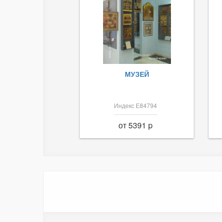
МУЗЕЙ
Индекс Е84794
от 5391 p