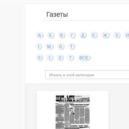
Газеты
А
Б
В
Г
Д
Е
Ж
З
И
I
M
S
T
0
1
2
7
ВСЕ