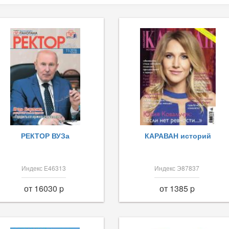
РЕКТОР ВУЗа
КАРАВАН историй
Индекс Е46313
Индекс Э87837
от 16030 p
от 1385 p