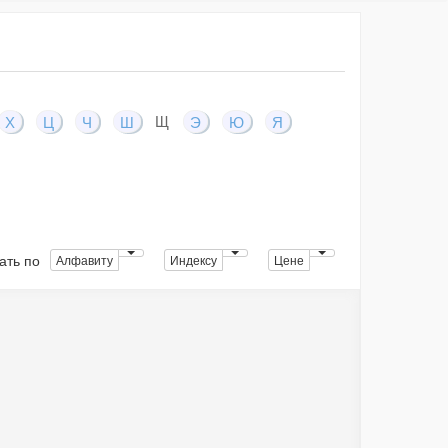
Щ
Х
Ц
Ч
Ш
Э
Ю
Я
ать по
Алфавиту
Индексу
Цене