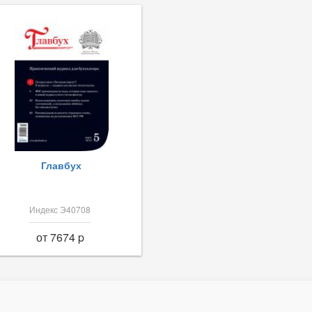
Главбух
Индекс Э40708
от 7674 p