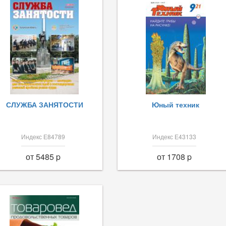
СЛУЖБА ЗАНЯТОСТИ
Юный техник
Индекс Е84789
Индекс Е43133
от 5485 p
от 1708 p