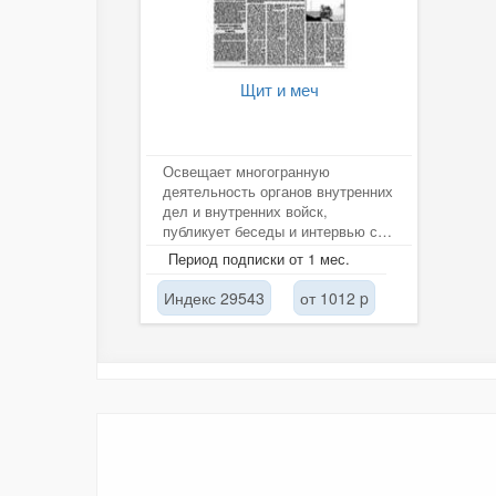
Щит и меч
Освещает многогранную
деятельность органов внутренних
дел и внутренних войск,
публикует беседы и интервью с
руководителями различных
Период подписки от 1 мес.
служб полиции,...
Индекс 29543
от 1012 p