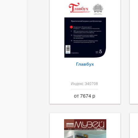
Главбух
Индекс Э40708
от 7674 p