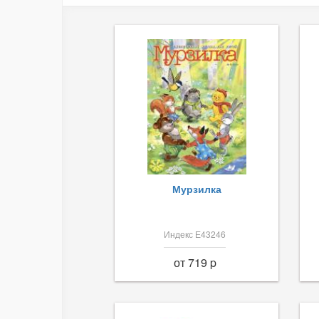
Мурзилка
Индекс Е43246
от 719 p