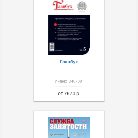
Главбух
Индекс Э40708
от 7674 p