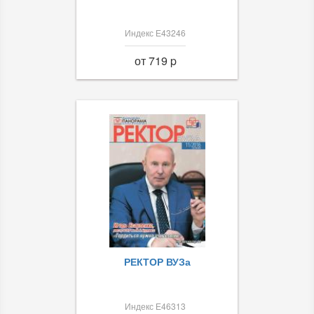
Индекс Е43246
от 719 p
РЕКТОР ВУЗа
Индекс Е46313