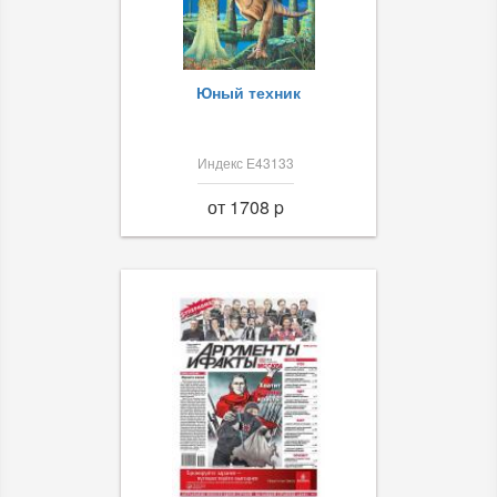
Юный техник
Индекс Е43133
от 1708 p