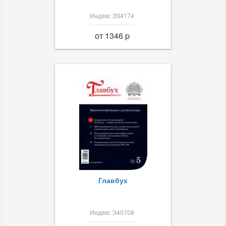
Индекс Э34174
от 1346 p
Главбух
Индекс Э40708