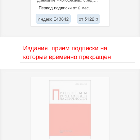
физике и механике взрывных...
Период подписки от 2 мес.
Индекс Е43642
от 5122 p
Издания, прием подписки на
которые временно прекращен