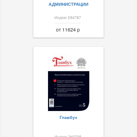
АДМИНИСТРАЦИИ
Индекс Е84787
от 11624 p
Главбух
Индекс Э40708