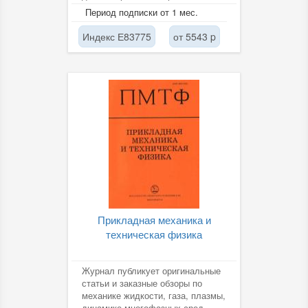
диагностики, управления; новые
Период подписки от 1 мес.
средства...
Индекс Е83775
от 5543 p
Прикладная механика и
техническая физика
Журнал публикует оригинальные
статьи и заказные обзоры по
механике жидкости, газа, плазмы,
динамике многофазных сред,