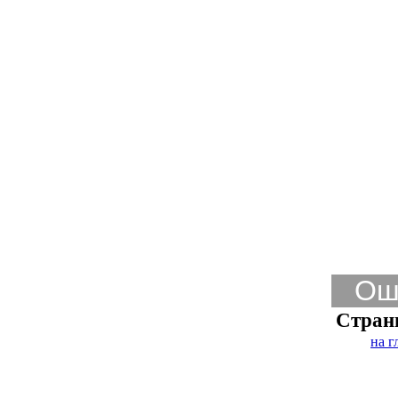
Ош
Стран
на г