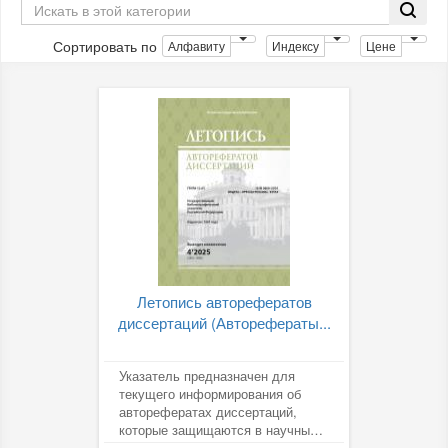
Сортировать по
Алфавиту
Индексу
Цене
Летопись авторефератов
диссертаций (Авторефераты...
Указатель предназначен для
текущего информирования об
авторефератах диссертаций,
которые защищаются в научных и
высших учебных заведений РФ...