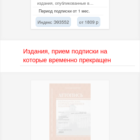
издания, опубликованные в
российских газетах, журналах,...
Период подписки от 1 мес.
Индекс Э93552
от 1809 p
Издания, прием подписки на
которые временно прекращен