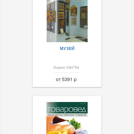
МУЗЕЙ
Индекс Е84794
от 5391 p