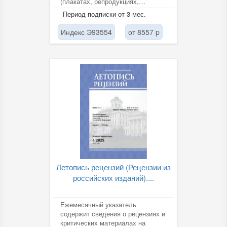
(плакатах, репродукциях,
открытках, альбомах, наглядных
Период подписки от 3 мес.
пособиях,...
Индекс Э93554
от 8557 p
Летопись рецензий (Рецензии из
российских изданий)....
Ежемесячный указатель
содержит сведения о рецензиях и
критических материалах на