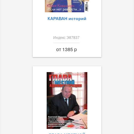
КАРАВАН историй
Индекс Э87837
от 1385 p