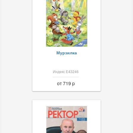
Мурзилка
Индекс Е43246
от 719 p