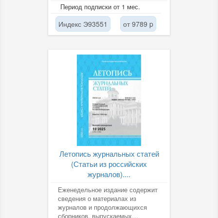
Федерации на русском языке, по
Период подписки от 1 мес.
всем отраслям...
Индекс Э93551
от 9789 p
Летопись журнальных статей
(Статьи из российских
журналов)....
Еженедельное издание содержит
сведения о материалах из
журналов и продолжающихся
сборников, выпускаемых