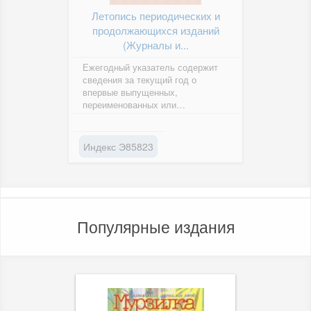
Летопись периодических и
продолжающихся изданий
(Журналы и...
Ежегодный указатель содержит
сведения за текущий год о
впервые выпущенных,
переименованных или
прекративших своё
существование журналах и
газетах....
Индекс Э85823
Популярные издания