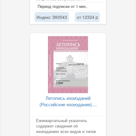
российскими научно-
Период подписки от 1 мес.
исследовательскими...
Индекс Э93543
от 12324 p
Летопись изоизданий
(Российские изоиздания)....
Ежеквартальный указатель
содержит сведения об
изоизданиях всех видов и типов