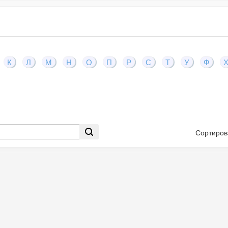
К
Л
М
Н
О
П
Р
С
Т
У
Ф
Сортиров