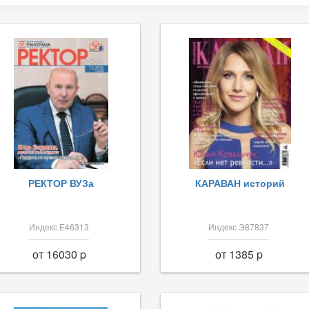
РЕКТОР ВУЗа
КАРАВАН историй
Индекс Е46313
Индекс Э87837
от 16030 p
от 1385 p