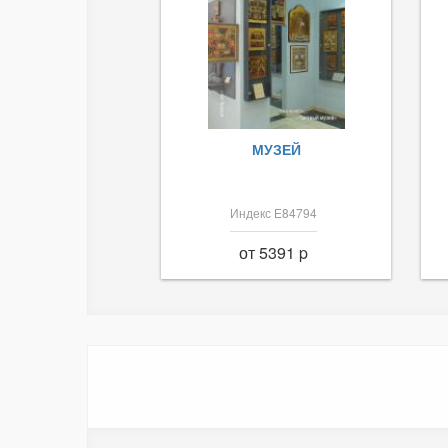
МУЗЕЙ
Индекс Е84794
от 5391 p