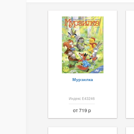
Мурзилка
Индекс Е43246
от 719 p