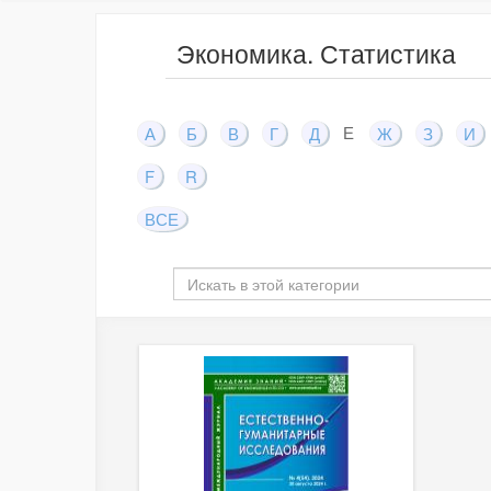
Экономика. Статистика
Е
А
Б
В
Г
Д
Ж
З
И
F
R
ВСЕ