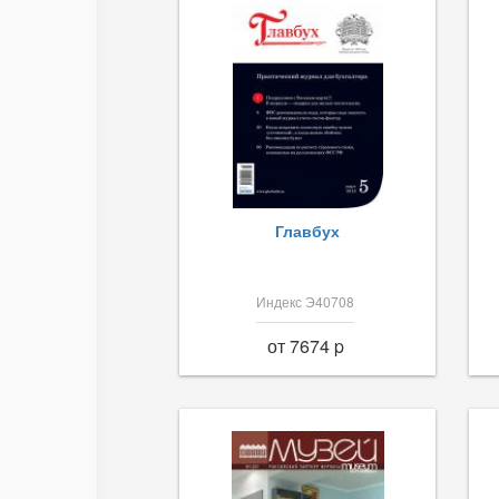
Главбух
Индекс Э40708
от 7674 p