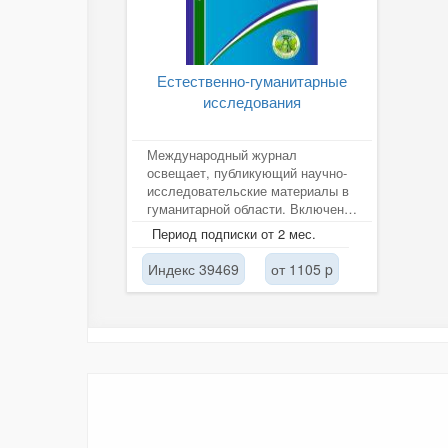
Естественно-гуманитарные
исследования
Международный журнал
освещает, публикующий научно-
исследовательские материалы в
гуманитарной области. Включен в
ВАК, РИНЦ, Cyberleninka.
Период подписки от 2 мес.
Индекс 39469
от 1105 p