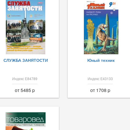
СЛУЖБА ЗАНЯТОСТИ
Юный техник
Индекс Е84789
Индекс Е43133
от 5485 p
от 1708 p