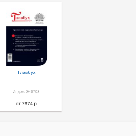
Главбух
Индекс Э40708
от 7674 p