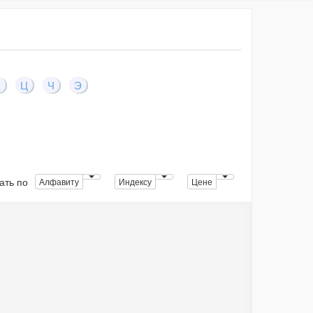
Х
Ц
Ч
Э
ать по
Алфавиту
Индексу
Цене