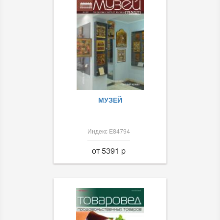
МУЗЕЙ
Индекс Е84794
от 5391 p