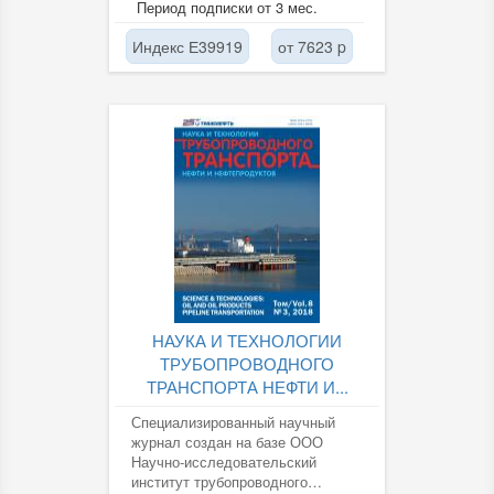
Период подписки от 3 мес.
создание фундаментального
базиса...
Индекс Е39919
от 7623 p
НАУКА И ТЕХНОЛОГИИ
ТРУБОПРОВОДНОГО
ТРАНСПОРТА НЕФТИ И...
Специализированный научный
журнал создан на базе ООО
Научно-исследовательский
институт трубопроводного