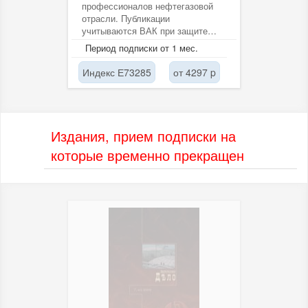
профессионалов нефтегазовой
отрасли. Публикации
учитываются ВАК при защите
диссертаций на соискание ученых
Период подписки от 1 мес.
степеней...
Индекс Е73285
от 4297 p
Издания, прием подписки на
которые временно прекращен