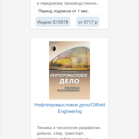
и передовому производственному
опыту, в год выпускается 12...
Период подписки от 1 мес.
Индекс Е15578
от 5717 p
Нефтепромысловое дело/Oilfield
Engineering
Техника и технология разработки,
добычи, сбор, транспорт,
подготовка нефти и газа по