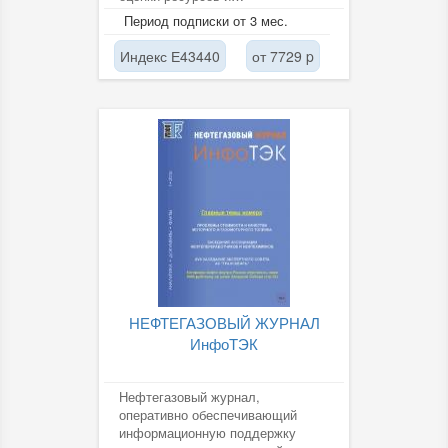
прогнозирования состояния
Период подписки от 3 мес.
литосферы, экологически...
Индекс Е43440
от 7729 p
НЕФТЕГАЗОВЫЙ ЖУРНАЛ
ИнфоТЭК
Нефтегазовый журнал,
оперативно обеспечивающий
информационную поддержку