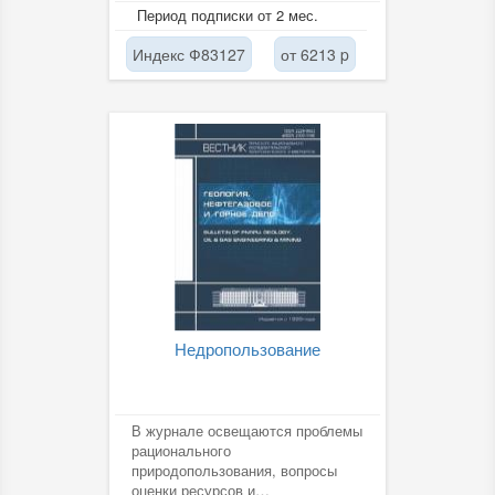
транспорта (ООО «НИИ
Период подписки от 2 мес.
Транснефть») для...
Индекс Ф83127
от 6213 p
Недропользование
В журнале освещаются проблемы
рационального
природопользования, вопросы
оценки ресурсов и