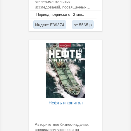
экспериментальных
исследований, посвященных
современным проблемам
Период подписки от 2 мес.
нефтехимии и...
Индекс Е39374
от 5565 p
Нефть и капитал
Авторитетное бизнес-издание,
специализирующееся на