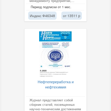
менеджменту предприятий,
бизнес которых связан с рынками
Период подписки от 1 мес.
нефти и газа,...
Индекс Ф46348
от 13511 p
Нефтепереработка и
нефтехимия
Журнал представляет собой
сборник статей, посвященных
научно-техническим достижениям