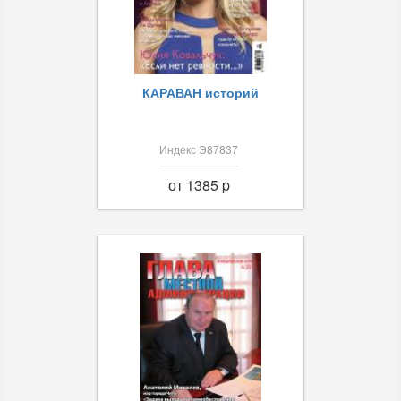
КАРАВАН историй
Индекс Э87837
от 1385 p