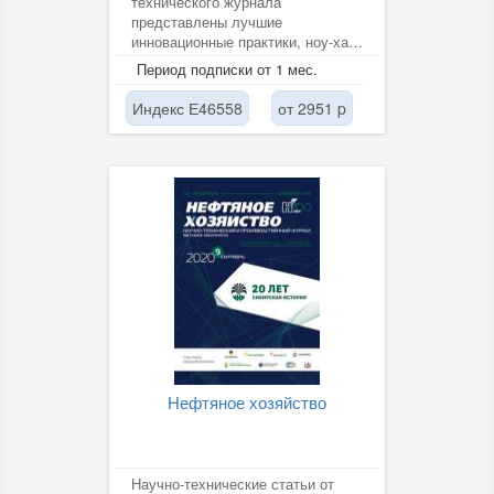
технического журнала
представлены лучшие
инновационные практики, ноу-хау,
передовой опыт. Журнал
Период подписки от 1 мес.
является одной из самых...
Индекс Е46558
от 2951 p
Нефтяное хозяйство
Научно-технические статьи от