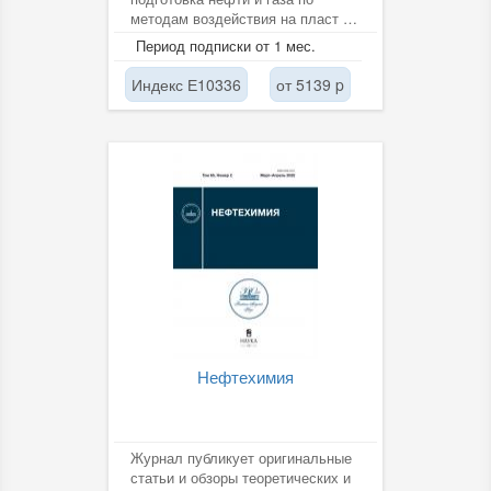
методам воздействия на пласт и
повышение нефтеотдачи,
Период подписки от 1 мес.
текущие...
Индекс Е10336
от 5139 p
Нефтехимия
Журнал публикует оригинальные
статьи и обзоры теоретических и