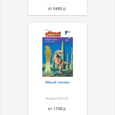
от 5485 p
Юный техник
Индекс Е43133
от 1708 p