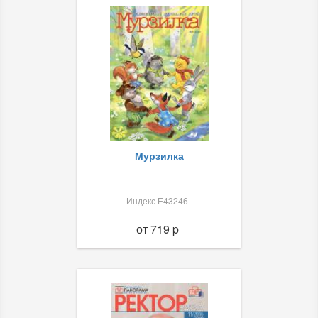
Мурзилка
Индекс Е43246
от 719 p