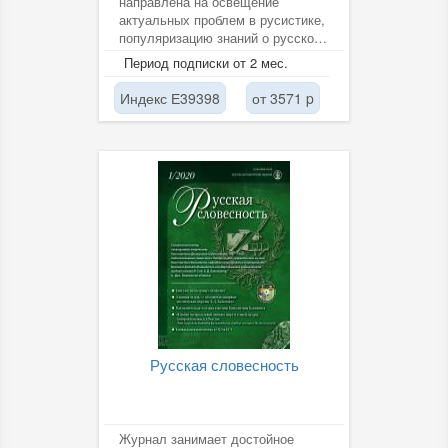
направлена на освещение
актуальных проблем в русистике,
популяризацию знаний о русском
языке, воспитание речевой...
Период подписки от 2 мес.
Индекс Е39398
от 3571 p
Русская словесность
Журнал занимает достойное