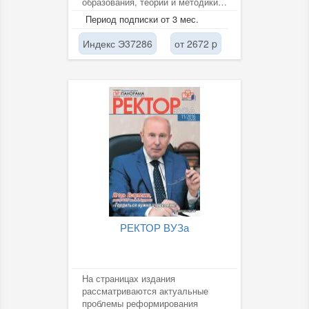
образования, теории и методики
обучения литературе,
Период подписки от 3 мес.
транслирует...
Индекс Э37286
от 2672 p
РЕКТОР ВУЗа
На страницах издания
рассматриваются актуальные
проблемы реформирования