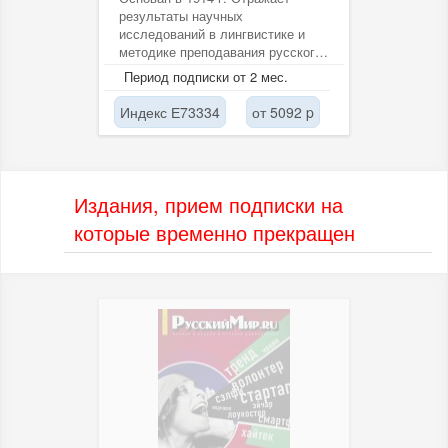
результаты научных
исследований в лингвистике и
методике преподавания русского
языка в школе и вузе. Адресован
Период подписки от 2 мес.
учителям,...
Индекс Е73334
от 5092 p
Издания, прием подписки на
которые временно прекращен