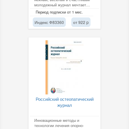
молодежный журнал мечтает
познакомиться с такими же
Период подписки от 1 мес.
читателями. Самых...
Индекс Ф83360
от 922 p
Российский остеопатический
журнал
Инновационные методы и
технологии лечения опорно-