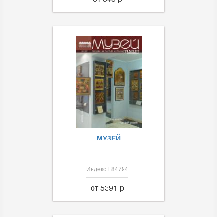
МУЗЕЙ
Индекс Е84794
от 5391 p