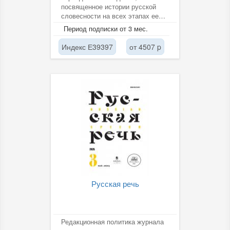
посвященное истории русской
словесности на всех этапах ее
развития. Отражает
Период подписки от 3 мес.
современное...
Индекс Е39397
от 4507 p
Русская речь
Редакционная политика журнала