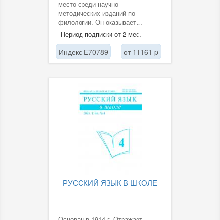
место среди научно-
методических изданий по
филологии. Он оказывает
качественную профессиональную
Период подписки от 2 мес.
помощь самой широкой...
Индекс Е70789
от 11161 p
РУССКИЙ ЯЗЫК В ШКОЛЕ
Основан в 1914 г. Отражает