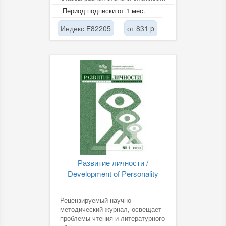
адресованы детям 3-10 лет,
Период подписки от 1 мес.
развивают их...
Индекс Е82205
от 831 p
Развитие личности /
Development of Personality
Рецензируемый научно-
методический журнал, освещает
проблемы чтения и литературного