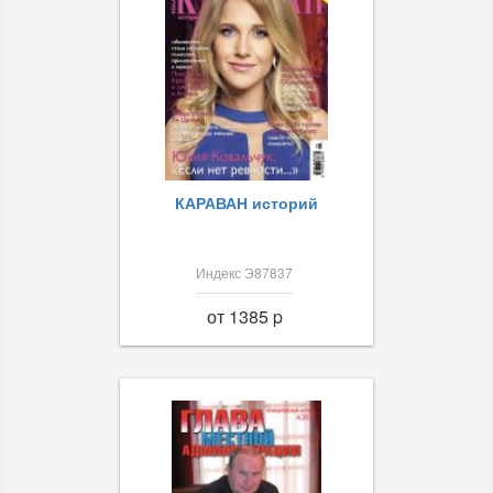
КАРАВАН историй
Индекс Э87837
от 1385 p