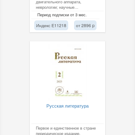
двигательного аппарата,
неврологии; научные
исследования в области
Период подписки от 3 мес.
восстановительной,...
Индекс Е11218
от 2896 p
Русская литература
Первое и единственное в стране
периодическое издание,