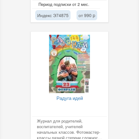
редактор – Грачёв В.И.
Период подписки от 2 мес.
Индекс Э74875
от 990 p
Радуга идей
Журнал для родителей,
воспитателей, учителей
начальных классов. Фотомастер-
классы разной степени сложности