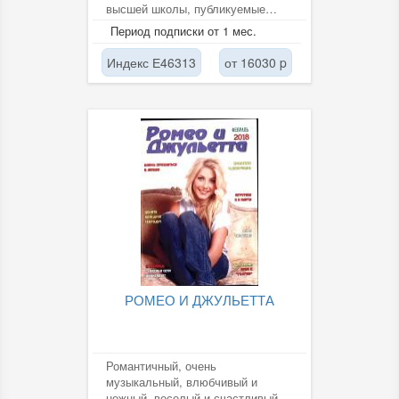
высшей школы, публикуемые
материалы дают пищу для
Период подписки от 1 мес.
размышления и помогают...
Индекс Е46313
от 16030 p
РОМЕО И ДЖУЛЬЕТТА
Романтичный, очень
музыкальный, влюбчивый и
нежный, веселый и счастливый