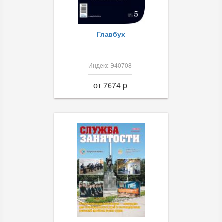
Главбух
Индекс Э40708
от 7674 p