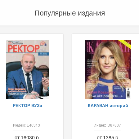
Популярные издания
РЕКТОР ВУЗа
КАРАВАН историй
Индекс Е46313
Индекс Э87837
от 16030 p
от 1385 p