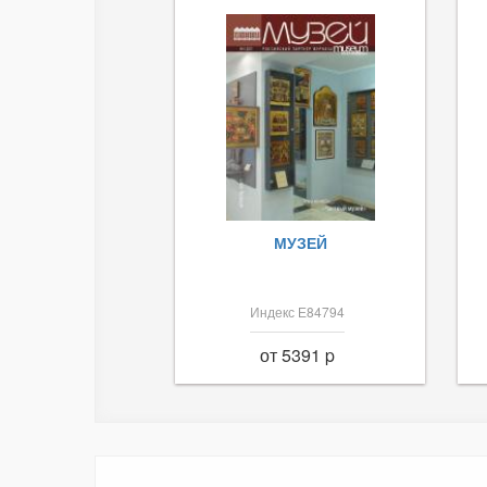
МУЗЕЙ
Индекс Е84794
от 5391 p