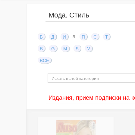
Мода. Стиль
Л
Б
Д
И
П
С
Т
B
G
M
S
V
ВСЕ
Издания, прием подписки на 