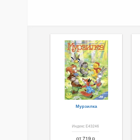
Мурзилка
Индекс Е43246
от 719 p