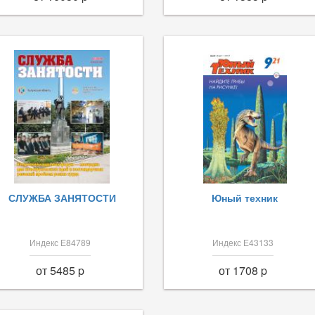
СЛУЖБА ЗАНЯТОСТИ
Юный техник
Индекс Е84789
Индекс Е43133
от 5485 p
от 1708 p