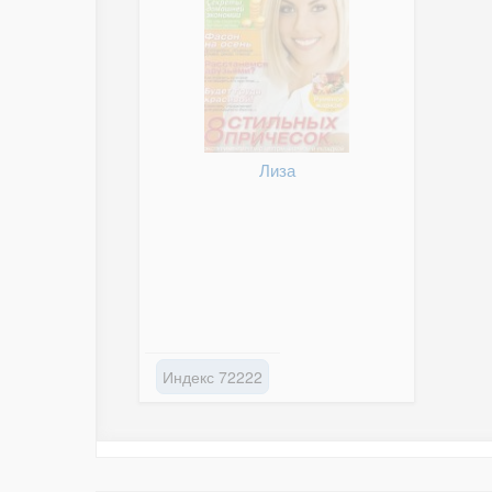
Лиза
Индекс 72222