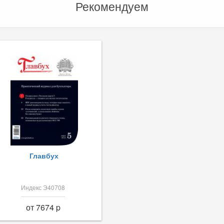
Рекомендуем
Главбух
Индекс Э40708
от 7674 p