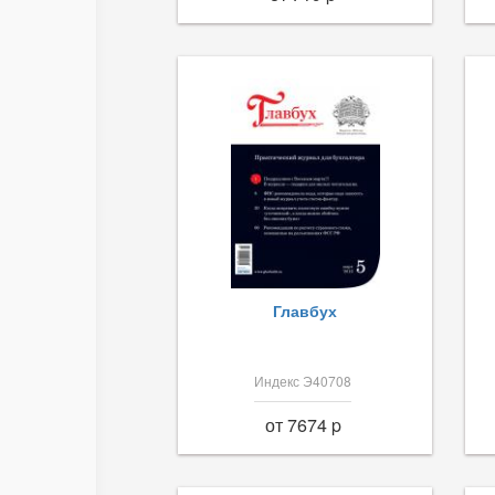
Главбух
Индекс Э40708
от 7674 p