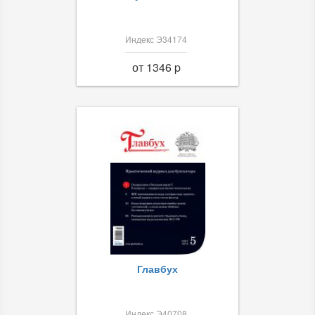
Индекс Э34174
от 1346 p
Главбух
Индекс Э40708