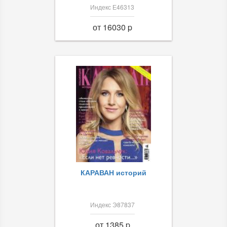
Индекс Е46313
от 16030 p
КАРАВАН историй
Индекс Э87837
от 1385 p