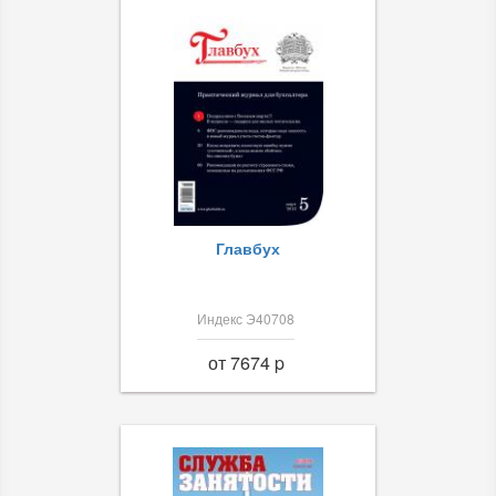
Главбух
Индекс Э40708
от 7674 p