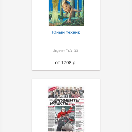
Юный техник
Индекс Е43133
от 1708 p