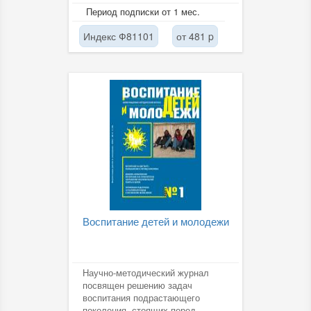
игры, советы доктора и
Период подписки от 1 мес.
призовые...
Индекс Ф81101
от 481 p
Воспитание детей и молодежи
Научно-методический журнал
посвящен решению задач
воспитания подрастающего
поколения, стоящих перед