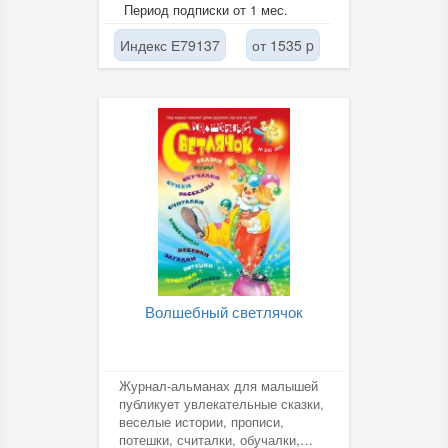
впервые! аннотация для...
Период подписки от 1 мес.
Индекс Е79137
от 1535 p
Волшебный светлячок
Журнал-альманах для малышей
публикует увлекательные сказки,
веселые истории, прописи,
потешки, считалки, обучалки,