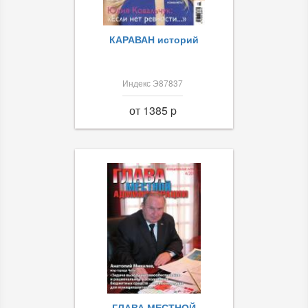
КАРАВАН историй
Индекс Э87837
от 1385 p
ГЛАВА МЕСТНОЙ