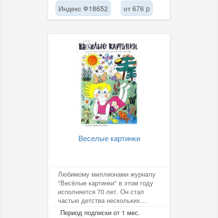
Индекс Ф18652
от 676 p
Веселые картинки
Любимому миллионами журналу
"Весёлые картинки" в этом году
исполняется 70 лет. Он стал
частью детства нескольких
поколений наших
Период подписки от 1 мес.
соотечественников и...