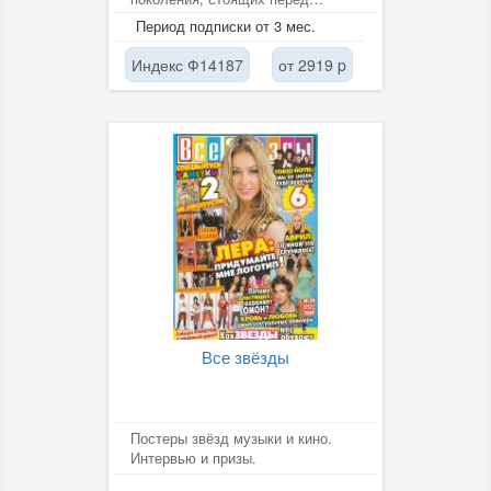
родителями, педагогами и
Период подписки от 3 мес.
обществом. На страницах...
Индекс Ф14187
от 2919 p
Все звёзды
Постеры звёзд музыки и кино.
Интервью и призы.