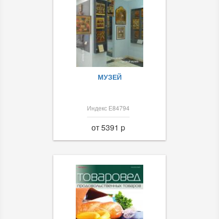
МУЗЕЙ
Индекс Е84794
от 5391 p