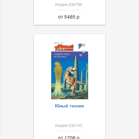
Индекс Е84789
от 5485 p
Юный техник
Индекс Е43133
от 1708 p