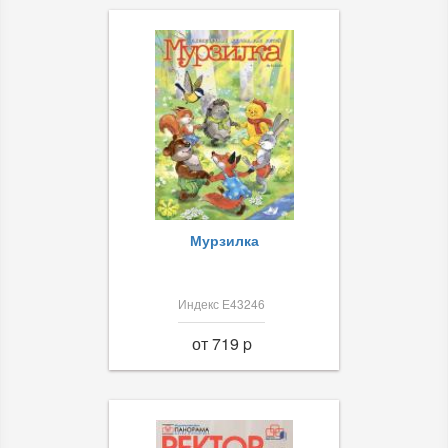
Мурзилка
Индекс Е43246
от 719 p