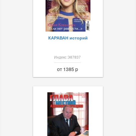
КАРАВАН историй
Индекс Э87837
от 1385 p