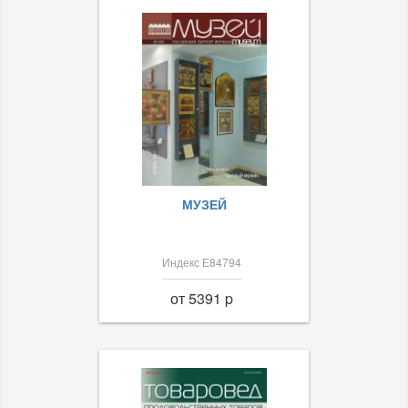
МУЗЕЙ
Индекс Е84794
от 5391 p