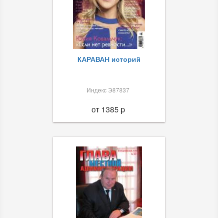
КАРАВАН историй
Индекс Э87837
от 1385 p