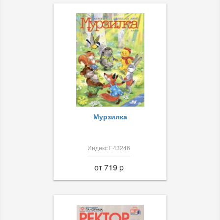
Мурзилка
Индекс Е43246
от 719 p