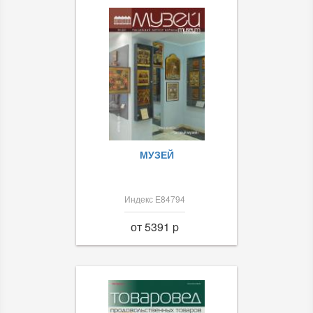
МУЗЕЙ
Индекс Е84794
от 5391 p