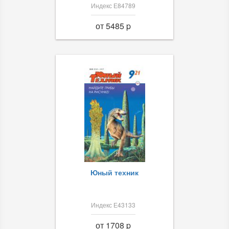
Индекс Е84789
от 5485 p
Юный техник
Индекс Е43133
от 1708 p