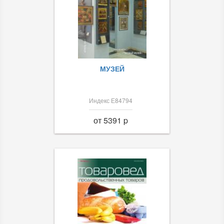
МУЗЕЙ
Индекс Е84794
от 5391 p