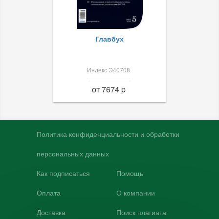
Главбух
Индекс Э40708
от 7674 p
Политика конфиденциальности и обработки
персональных данных
Как подписаться
Помощь
Оплата
О компании
Доставка
Поиск плагиата