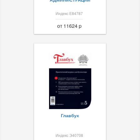
Индекс Е84787
от 11624 p
Главбух
Индекс Э40708