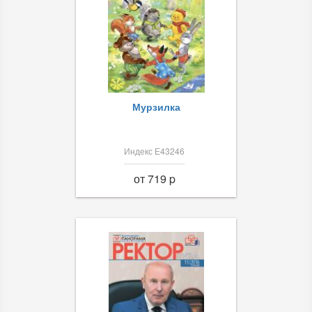
Мурзилка
Индекс Е43246
от 719 p