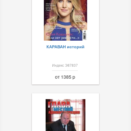
КАРАВАН историй
Индекс Э87837
от 1385 p