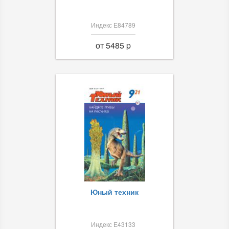
Индекс Е84789
от 5485 p
Юный техник
Индекс Е43133