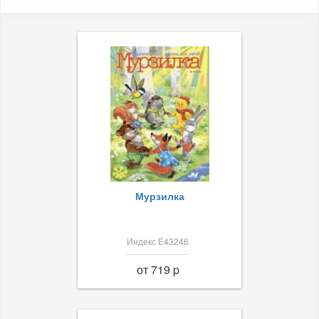
Мурзилка
Индекс Е43246
от 719 p