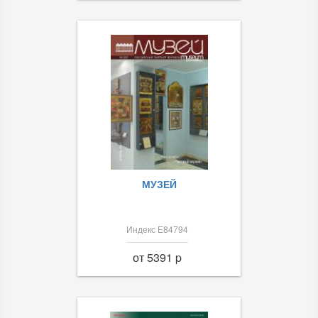
МУЗЕЙ
Индекс Е84794
от 5391 p