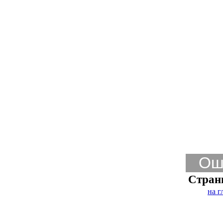
Ош
Стран
на г