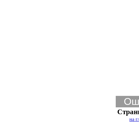
Ош
Стран
на г